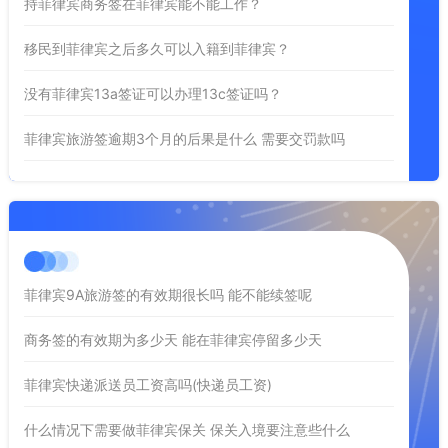
持菲律宾商务签在菲律宾能不能工作？
移民到菲律宾之后多久可以入籍到菲律宾？
没有菲律宾13a签证可以办理13c签证吗？
菲律宾旅游签逾期3个月的后果是什么 需要交罚款吗
菲律宾9A旅游签的有效期很长吗 能不能续签呢
商务签的有效期为多少天 能在菲律宾停留多少天
菲律宾快递派送员工资高吗(快递员工资)
什么情况下需要做菲律宾保关 保关入境要注意些什么