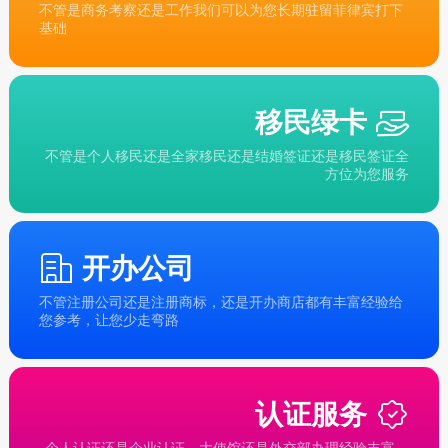
不管是商务考察还是工作我们可以为您长期驻留菲律宾打下
基础
移民绿卡
不管是个人移民还是全家移民还是结婚签证还是移民签证全
方位为您服务
开办公司
不管注册公司还是注册商标，还是开办商店都有丰富经验给
您参考，让您少走弯路
认证服务
个人认证还是企业认证，大使馆还是外交部办理经验丰富，