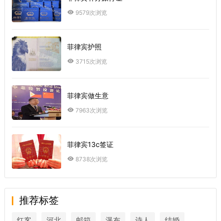
9579次浏览
菲律宾护照
3715次浏览
菲律宾做生意
7963次浏览
菲律宾13c签证
8738次浏览
推荐标签
红客
河北
邮箱
瀑布
诗人
结婚