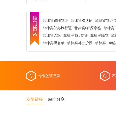
菲律宾跟团签证
菲律宾双认证
菲律宾签证
菲律宾补办旅行证
菲律宾Q2探亲签
菲律宾
菲律宾入籍
菲律宾13c签证
菲律宾降签
菲
菲律宾黑名单
菲律宾补办护照
菲律宾13a
专业签证品牌
不
友情链接
站内分享