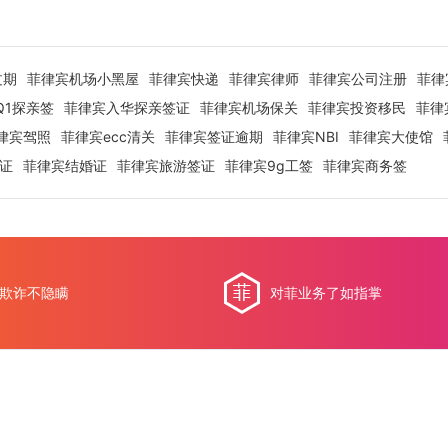
过期
菲律宾机场小黑屋
菲律宾快递
菲律宾律师
菲律宾公司注册
菲律
Q1探亲签
菲律宾入华探亲签证
菲律宾机场保关
菲律宾投资移民
菲律
律宾驾照
菲律宾ecc清关
菲律宾签证逾期
菲律宾NBI
菲律宾大使馆
签证
菲律宾结婚证
菲律宾旅游签证
菲律宾9g工签
菲律宾商务签
欺诈不隐瞒
对菲业务了如指掌