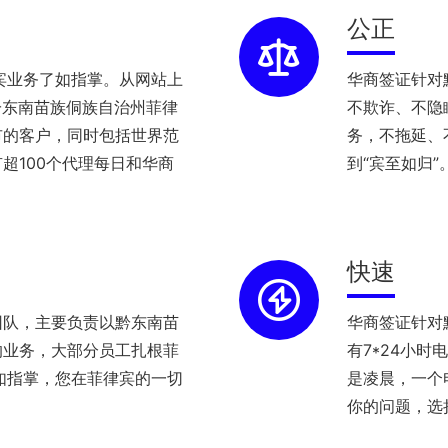
公正
宾业务了如指掌。从网站上
华商签证针对
黔东南苗族侗族自治州菲律
不欺诈、不隐
市的客户，同时包括世界范
务，不拖延、
超100个代理每日和华商
到“宾至如归”
快速
团队，主要负责以黔东南苗
华商签证针对
的业务，大部分员工扎根菲
有7*24小
如指掌，您在菲律宾的一切
是凌晨，一个
你的问题，选