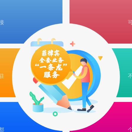
接
驻
都