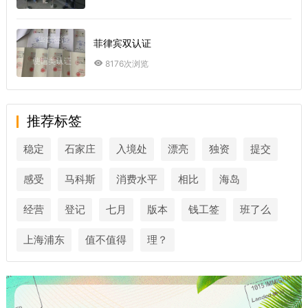
菲律宾双认证
8176次浏览
推荐标签
稳定
石家庄
入境处
漂亮
独资
提交
感受
马科斯
消费水平
相比
海岛
经营
登记
七月
版本
钱工签
班了么
上海浦东
值不值得
理？