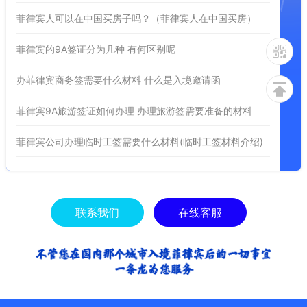
菲律宾人可以在中国买房子吗？（菲律宾人在中国买房）
菲律宾的9A签证分为几种 有何区别呢
办菲律宾商务签需要什么材料 什么是入境邀请函
菲律宾9A旅游签证如何办理 办理旅游签需要准备的材料
菲律宾公司办理临时工签需要什么材料(临时工签材料介绍)
联系我们
在线客服