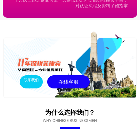
对认证流程及资料了如指掌
联系我们
在线客服
为什么选择我们？
WHY CHINESE BUSINESSMEN