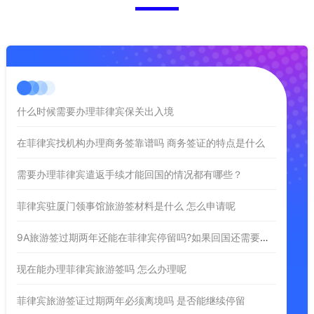
什么时候需要办理菲律宾保关出入境
在菲律宾找机构办理商务签靠谱吗 商务签证的特点是什么
需要办理菲律宾遣返手续才能回国的情况都有哪些？
菲律宾驻厦门领事馆旅游签材料是什么 怎么申请呢
9A旅游签过期两年还能在菲律宾停留吗?如果回国还需要办理哪些手续？
现在能办理菲律宾旅游签吗 怎么办理呢
菲律宾旅游签证过期两年必须离境吗 是否能继续停留