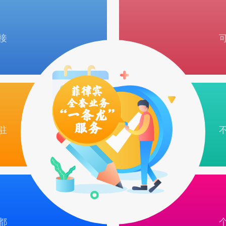
接
驻
都