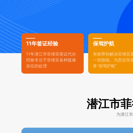
11年签证经验
保驾护航
11年潜江市菲律宾签证代办
有效帮你解决菲律宾
经验专注于菲律宾各种疑难
一切烦恼。为您在菲
杂症的处理
务“保驾护航”
潜江市菲
为潜江市