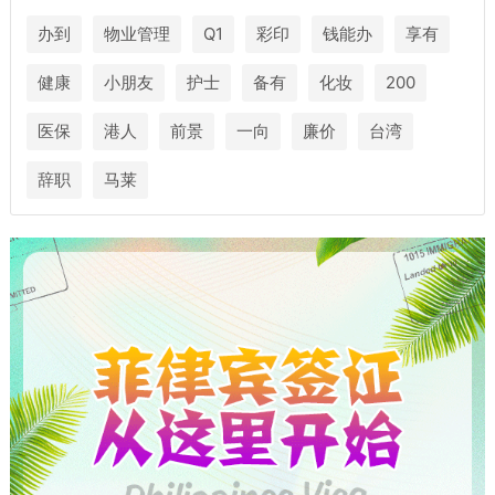
办到
物业管理
Q1
彩印
钱能办
享有
健康
小朋友
护士
备有
化妆
200
医保
港人
前景
一向
廉价
台湾
辞职
马莱