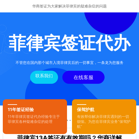
华商签证为大家解决菲律宾的疑难杂症的问题
菲律宾签证代办
不管您在国内那个城市入境菲律宾后的一切事宜，一条龙为您服务
联系我们
在线客服
11年签证经验
保驾护航
11年菲律宾签证代办经验专注于
有效帮你解决菲律宾遇到的一切
您的位置：
首页
-
菲律宾签证代办
- 正文
菲律宾各种疑难杂症的处理
烦恼。为您在菲律宾业务“保驾护
航”
菲律宾13A签证有有效期吗？华商详解