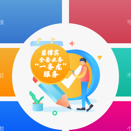
接
驻
都