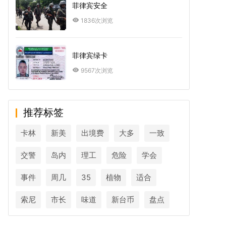
菲律宾安全
1836次浏览
菲律宾绿卡
9567次浏览
推荐标签
卡林
新美
出境费
大多
一致
交警
岛内
理工
危险
学会
事件
周几
35
植物
适合
索尼
市长
味道
新台币
盘点