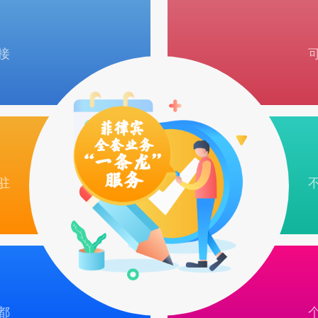
接
驻
都