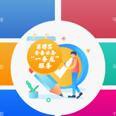
接
驻
都