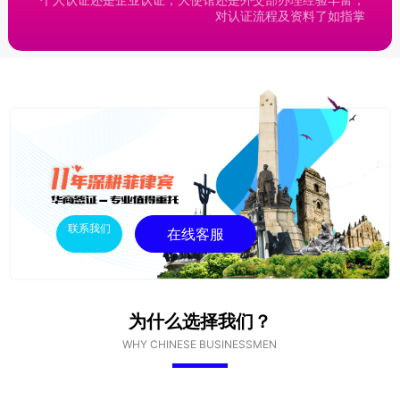
对认证流程及资料了如指掌
联系我们
在线客服
为什么选择我们？
WHY CHINESE BUSINESSMEN