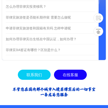
怎么办理菲律宾投资移民？
菲律宾旅游签是否能长期停留 需要怎么做呢
申请菲律宾旅游签和国籍有关吗 怎样申请呢
如何办理菲律宾出生纸在中国认证，如何办理？
菲律宾9A签证有哪些？区别是什么？
联系我们
在线客服