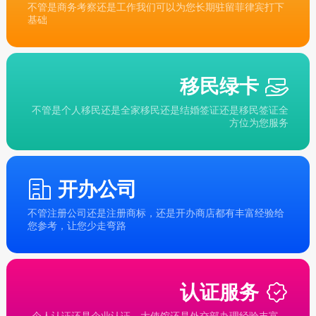
不管是商务考察还是工作我们可以为您长期驻留菲律宾打下
基础
移民绿卡
不管是个人移民还是全家移民还是结婚签证还是移民签证全
方位为您服务
开办公司
不管注册公司还是注册商标，还是开办商店都有丰富经验给
您参考，让您少走弯路
认证服务
个人认证还是企业认证，大使馆还是外交部办理经验丰富，