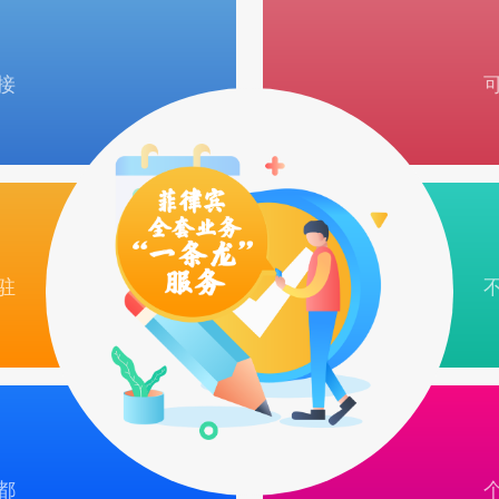
接
驻
都