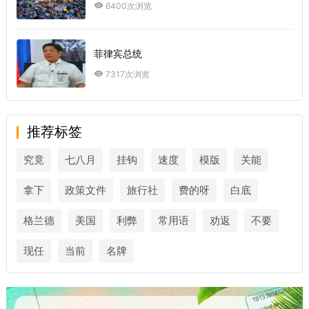
6400次浏览
菲律宾总统
7317次浏览
推荐标签
究竟
七八月
挂钩
速度
模版
关能
拿下
政策文件
旅行社
费的呀
白底
格兰德
美国
利弊
常用语
劝返
不要
现任
当前
名牌