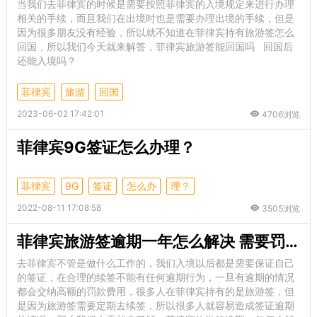
当我们去菲律宾的时候是需要按照菲律宾的入境规定来进行办理
相关的手续，而且我们在出境时也是需要办理出境的手续，但是
因为很多朋友没有经验，所以就不知道在菲律宾持有旅游签怎么
回国，所以我们今天就来解答，菲律宾旅游签能回国吗 回国后
还能入境吗？
菲律宾
旅游
回国
2023-06-02 17:42:01
4706浏览
菲律宾9G签证怎么办理？
菲律宾
9G
签证
怎么办
理？
2022-08-11 17:08:58
3505浏览
菲律宾旅游签逾期一年怎么解决 需要罚款吗
去菲律宾不管是做什么工作的，我们入境以后都是需要保证自己
的签证，在合理的续签不能有任何逾期行为，一旦有逾期的情况
都会交纳高额的罚款费用，很多人在菲律宾持有的是旅游签，但
是因为旅游签需要定期去续签，所以很多人就容易造成签证逾期