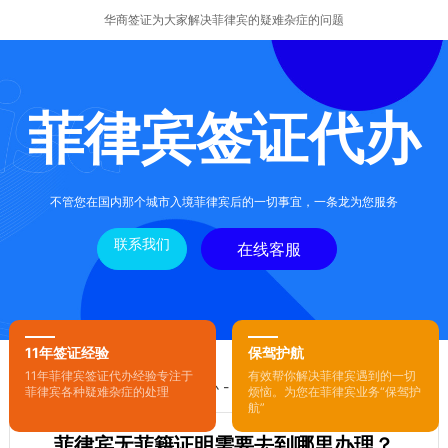
华商签证为大家解决菲律宾的疑难杂症的问题
菲律宾签证代办
不管您在国内那个城市入境菲律宾后的一切事宜，一条龙为您服务
联系我们
在线客服
11年签证经验
保驾护航
11年菲律宾签证代办经验专注于
有效帮你解决菲律宾遇到的一切
您的位置：
首页
-
菲律宾签证代办
- 正文
菲律宾各种疑难杂症的处理
烦恼。为您在菲律宾业务“保驾护
航”
菲律宾无菲籍证明需要去到哪里办理？