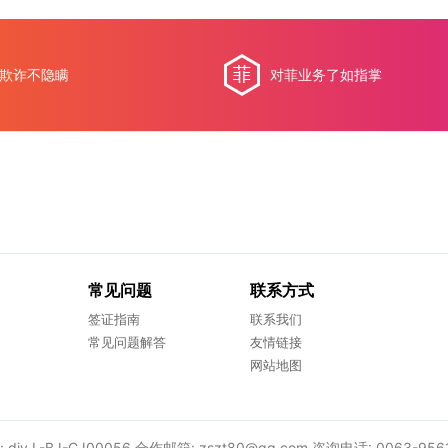
欺诈不隐瞒
对菲业务了如指掌
常见问题
联系方式
签证指南
联系我们
常见问题解答
友情链接
网站地图
div L-BJ-CJ00056 合作邮箱: zszt80@qq.com 咨询电话: 0063-956