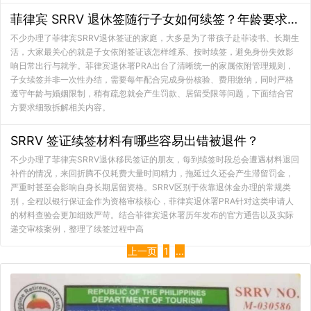
菲律宾 SRRV 退休签随行子女如何续签？年龄要求与办理流程详解
不少办理了菲律宾SRRV退休签证的家庭，大多是为了带孩子赴菲读书、长期生
活，大家最关心的就是子女依附签证该怎样维系、按时续签，避免身份失效影
响日常出行与就学。菲律宾退休署PRA出台了清晰统一的家属依附管理规则，
子女续签并非一次性办结，需要每年配合完成身份核验、费用缴纳，同时严格
遵守年龄与婚姻限制，稍有疏忽就会产生罚款、居留受限等问题，下面结合官
方要求细致拆解相关内容。
SRRV 签证续签材料有哪些容易出错被退件？
不少办理了菲律宾SRRV退休移民签证的朋友，每到续签时段总会遭遇材料退回
补件的情况，来回折腾不仅耗费大量时间精力，拖延过久还会产生滞留罚金，
严重时甚至会影响自身长期居留资格。SRRV区别于依靠退休金办理的常规类
别，全程以银行保证金作为资格审核核心，菲律宾退休署PRA针对这类申请人
的材料查验会更加细致严苛。结合菲律宾退休署历年发布的官方通告以及实际
递交审核案例，整理了续签过程中高
上一页
1
...