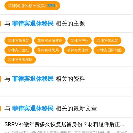
菲律宾退休移民政策(
379
)
与
菲律宾退休移民
相关的主题
菲律宾商务签
菲律宾旅游签证
菲律宾护照
菲律宾落地签
菲律宾出生纸
菲律宾移民局
菲律宾大使馆
菲律宾国际驾照
菲律宾投资移民
与
菲律宾退休移民
相关的资料
与
菲律宾退休移民
相关的最新文章
SRRV补缴年费多久恢复居留身份？材料退件后正确重新递交方式
不少办理菲律宾SRRV退休永居签证的朋友，常会碰到两类棘手问题：一时疏忽