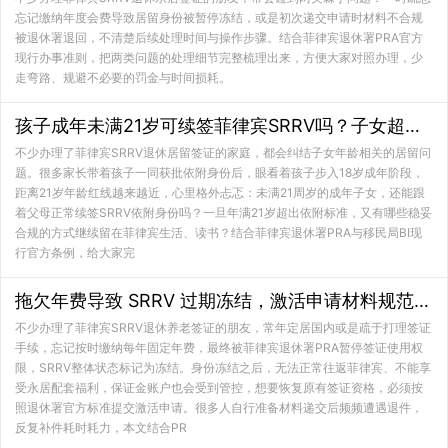
忘记缴纳年度会费导致居留身份被暂停冻结，或是初次递交申请时材料不合规
被退休署退回，不清楚后续处理时间与操作步骤。结合菲律宾退休署PRA官方
现行办事准则，把两类问题的处理细节完整梳理出来，方便大家对照办理，少
走弯路、规避不必要的罚金与时间损耗。
孩子成年未满21岁可续签菲律宾SRRV吗？子女超龄合规居留过渡办法详解
不少办理了菲律宾SRRV退休居留签证的家庭，都会纠结子女年龄相关的居留问
题。很多家长带着孩子一同获批依附身份后，眼看着孩子步入18岁成年阶段，
距离21岁年龄红线越来越近，心里格外忐忑：未满21周岁的成年子女，还能跟
着父母正常续签SRRV依附身份吗？一旦年满21岁超出依附标准，又有哪些稳妥
合规的方式继续留在菲律宾生活、读书？结合菲律宾退休署PRA与移民局BI现
行官方条例，给大家完
拖欠年费导致 SRRV 过期冻结，激活申请材料规范与退件解决办法
不少办理了菲律宾SRRV退休养老签证的朋友，常年定居国内或是疏于打理签证
手续，忘记按时缴纳每年固定年费，最终被菲律宾退休署PRA暂停签证使用权
限，SRRV整体状态标记为冻结。身份冻结之后，无法正常往返菲律宾、不能享
受永居配套福利，保证金账户也会受到管控，想要恢复原有签证资格，必须按
照退休署官方标准提交激活申请。很多人自行准备材料递交后频频遭遇退件，
反复补件耗时耗力，本文结合PR