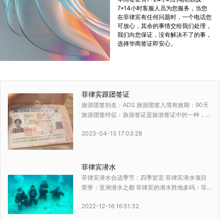
7*14小时客服人员为您服务，当您
在菲律宾有任何问题时，一个电话您
可放心，其余的事情交给我们处理，
我们向您保证，没有解决不了的事，
选择华商签证即安心。
菲律宾跟团签证
旅游团签别名：ADS 旅游团签入境有效期：90天
旅游团签特征：旅游签证是旅游签证中的一种，另
纸签证帖附在一张纸上，护照没有签证记录 旅游
2023-04-15 17:03:28
团签办理地址： 经总领馆备案认可的旅行社方可
递交团队签证申请
菲律宾潜水
菲律宾潜水合适季节：四季皆宜 菲律宾潜水项目
荣誉：亚洲潜水之都 菲律宾的潜水胜地多吗：菲
律宾潜水胜地内容介绍
2022-12-16 16:51:32