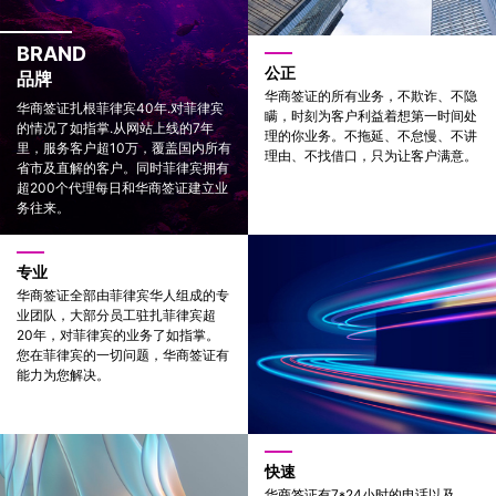
BRAND
公正
品牌
华商签证的所有业务，不欺诈、不隐
华商签证扎根菲律宾40年.对菲律宾
瞒，时刻为客户利益着想第一时间处
的情况了如指掌.从网站上线的7年
理的你业务。不拖延、不怠慢、不讲
里，服务客户超10万，覆盖国内所有
理由、不找借口，只为让客户满意。
省市及直解的客户。同时菲律宾拥有
超200个代理每日和华商签证建立业
务往来。
专业
华商签证全部由菲律宾华人组成的专
业团队，大部分员工驻扎菲律宾超
20年，对菲律宾的业务了如指掌。
您在菲律宾的一切问题，华商签证有
能力为您解决。
快速
华商签证有7*24小时的电话以及