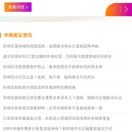
律宾驻华使领馆、移民局对外公示的签证审核标准，今天细致讲讲
查看详情 >
日期错位带来的各类问题、形成原因
华商签证资讯
菲律宾退休移民回国流程：短期返乡和永久退籍是两本账
递交菲律宾9G工签后撤回申请出境，怎样最大限度降低经济损失
菲律宾洗黑需要换护照么：换本新照并不能替你洗掉黑名单
菲律宾出行怎么选？免签、电子签、贴纸签全方位对比
菲律宾贴纸签办理渠道和常规材料完整指南
菲律宾旅游签证拼音重名遭黑名单误录入？成因、核验与正规解决办法
菲律宾商务签证面签材料：赴菲短期商务不是旅游签那一套
入境菲律宾被遣返出境：从机场小黑屋到后续洗黑的全链路复盘
SRRV补缴年费多久恢复居留身份？材料退件后正确重新递交方式