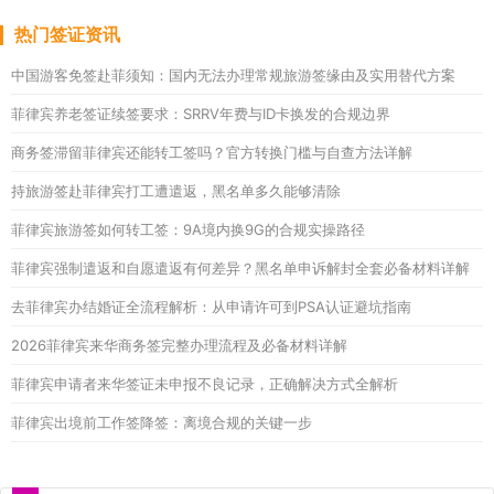
热门签证资讯
中国游客免签赴菲须知：国内无法办理常规旅游签缘由及实用替代方案
菲律宾养老签证续签要求：SRRV年费与ID卡换发的合规边界
商务签滞留菲律宾还能转工签吗？官方转换门槛与自查方法详解
持旅游签赴菲律宾打工遭遣返，黑名单多久能够清除
菲律宾旅游签如何转工签：9A境内换9G的合规实操路径
菲律宾强制遣返和自愿遣返有何差异？黑名单申诉解封全套必备材料详解
去菲律宾办结婚证全流程解析：从申请许可到PSA认证避坑指南
2026菲律宾来华商务签完整办理流程及必备材料详解
菲律宾申请者来华签证未申报不良记录，正确解决方式全解析
菲律宾出境前工作签降签：离境合规的关键一步