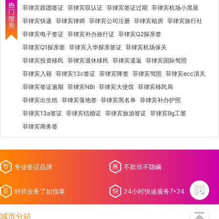
菲律宾跟团签证
菲律宾双认证
菲律宾签证过期
菲律宾机场小黑屋
菲律宾快递
菲律宾律师
菲律宾公司注册
菲律宾租房
菲律宾旅行社
菲律宾电子签证
菲律宾补办旅行证
菲律宾Q2探亲签
菲律宾Q1探亲签
菲律宾入华探亲签证
菲律宾机场保关
菲律宾投资移民
菲律宾退休移民
菲律宾遣返
菲律宾国际驾照
菲律宾入籍
菲律宾13c签证
菲律宾降签
菲律宾驾照
菲律宾ecc清关
菲律宾签证逾期
菲律宾NBI
菲律宾大使馆
菲律宾移民局
菲律宾出生纸
菲律宾落地签
菲律宾黑名单
菲律宾补办护照
菲律宾13a签证
菲律宾结婚证
菲律宾旅游签证
菲律宾9g工签
菲律宾商务签
专业签证品牌
不欺诈不隐瞒
对菲业务了如指掌
24小时快速服务7*24
城市分站