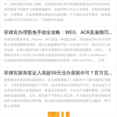
今，很多院校开设线上课程，但菲律宾移民局与高等教育委员会对持学生签在
读生的线下到校学习有着明确要求。很多同学只关注入学录取，等到续签被驳
回、入境受阻，才发现网课比例超出合规范围。今天就结合官方要求，梳理相
关风险与可行的应对方式，方便留学生提前
菲律宾办理豁免手续全攻略：WEG、ACR及逾期罚款豁免实操指南
菲律宾的豁免手续（Waiver）并不是某一种固定业务，而是移民局针对不同受
限入境或受限离境情形，通过行政裁量给予的一次性放行许可。最常见的三类
分别是：未满15周岁外籍儿童无父母陪同入境时申请的排除豁免（WEG）、长
期签证持有人ACRI-Card未制卡或遗失时的出境豁免（ACRI-CardWaiver）、
以及因航班取消或疾病导致短期逾期的罚款豁免（WaiverofFine）。办理
菲律宾探亲签证入境超59天没办居留许可？官方完整补救方案
很多朋友拿着菲律宾探亲签证，去当地看望家人，却因为不了解当地的证件要
求，入境后停留时间超过了59天，还没来得及办理居留许可证。其实这是不少
赴菲探亲的国人容易踩的坑，要是没及时处理，不仅会产生额外费用，还可能
影响后续的续签、出境，甚至留下不良的入境记录。今天就结合菲律宾移民局
的官方规定和实际办理经验，给大家详细说说遇到这种情况该怎么解决，帮大
家少走弯路。
上一页
1
...