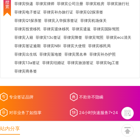
菲律宾快递
菲律宾律师
菲律宾公司注册
菲律宾租房
菲律宾旅行社
菲律宾电子签证
菲律宾补办旅行证
菲律宾Q2探亲签
菲律宾Q1探亲签
菲律宾入华探亲签证
菲律宾机场保关
菲律宾投资移民
菲律宾退休移民
菲律宾遣返
菲律宾国际驾照
菲律宾入籍
菲律宾13c签证
菲律宾降签
菲律宾驾照
菲律宾ecc清关
菲律宾签证逾期
菲律宾NBI
菲律宾大使馆
菲律宾移民局
菲律宾出生纸
菲律宾落地签
菲律宾黑名单
菲律宾补办护照
菲律宾13a签证
菲律宾结婚证
菲律宾旅游签证
菲律宾9g工签
菲律宾商务签
专业签证品牌
不欺诈不隐瞒
对菲业务了如指掌
24小时快速服务7*24
站内分享