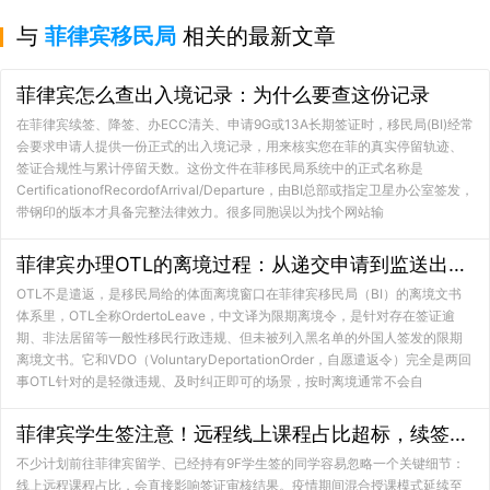
与
菲律宾移民局
相关的最新文章
菲律宾怎么查出入境记录：为什么要查这份记录
在菲律宾续签、降签、办ECC清关、申请9G或13A长期签证时，移民局(BI)经常
会要求申请人提供一份正式的出入境记录，用来核实您在菲的真实停留轨迹、
签证合规性与累计停留天数。这份文件在菲移民局系统中的正式名称是
CertificationofRecordofArrival/Departure，由BI总部或指定卫星办公室签发，
带钢印的版本才具备完整法律效力。很多同胞误以为找个网站输
菲律宾办理OTL的离境过程：从递交申请到监送出关的全链路拆解
OTL不是遣返，是移民局给的体面离境窗口在菲律宾移民局（BI）的离境文书
体系里，OTL全称OrdertoLeave，中文译为限期离境令，是针对存在签证逾
期、非法居留等一般性移民行政违规、但未被列入黑名单的外国人签发的限期
离境文书。它和VDO（VoluntaryDeportationOrder，自愿遣返令）完全是两回
事OTL针对的是轻微违规、及时纠正即可的场景，按时离境通常不会自
菲律宾学生签注意！远程线上课程占比超标，续签与入境风险持续上升
不少计划前往菲律宾留学、已经持有9F学生签的同学容易忽略一个关键细节：
线上远程课程占比，会直接影响签证审核结果。疫情期间混合授课模式延续至