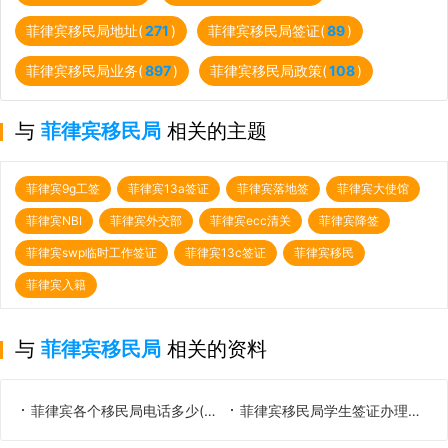
菲律宾移民局地址(
271
)
菲律宾移民局签证(
89
)
菲律宾移民局业务(
897
)
菲律宾移民局政策(
108
)
与
菲律宾移民局
相关的主题
菲律宾9g工签
菲律宾13a签证
菲律宾落地签
菲律宾大使馆
菲律宾NBI
菲律宾外交部
菲律宾ecc清关
菲律宾降签
菲律宾swp临时工作签证
菲律宾13c签证
菲律宾移民
菲律宾入籍
与
菲律宾移民局
相关的资料
菲律宾各个移民局电话多少(上班是几点)
菲律宾移民局学生签证办理手续（留学要准备啥材料）