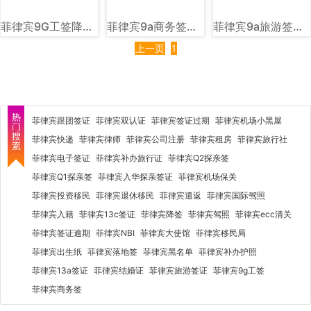
菲律宾9G工签降签章样式图片讲解
菲律宾9a商务签样式图片
菲律宾9a旅游签样式图片
上一页
1
菲律宾跟团签证
菲律宾双认证
菲律宾签证过期
菲律宾机场小黑屋
菲律宾快递
菲律宾律师
菲律宾公司注册
菲律宾租房
菲律宾旅行社
菲律宾电子签证
菲律宾补办旅行证
菲律宾Q2探亲签
菲律宾Q1探亲签
菲律宾入华探亲签证
菲律宾机场保关
菲律宾投资移民
菲律宾退休移民
菲律宾遣返
菲律宾国际驾照
菲律宾入籍
菲律宾13c签证
菲律宾降签
菲律宾驾照
菲律宾ecc清关
菲律宾签证逾期
菲律宾NBI
菲律宾大使馆
菲律宾移民局
菲律宾出生纸
菲律宾落地签
菲律宾黑名单
菲律宾补办护照
菲律宾13a签证
菲律宾结婚证
菲律宾旅游签证
菲律宾9g工签
菲律宾商务签