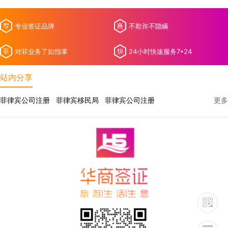
专业签证品牌
不欺诈不隐瞒
对菲业务了如指掌
24小时快速服务7*24
站内分享
菲律宾公司注册
菲律宾移民局
菲律宾公司注册
更多
菲律宾巧克力山
菲律宾火山
菲律宾长滩岛
菲律宾13a签证
菲律宾电子签证
菲律宾移民局
菲律宾巧克力山
菲律宾火山
菲律宾风土人情
菲律宾安全
菲律宾宿务
菲律宾马尼拉
菲律宾总统
菲律宾语
菲律宾疫情
菲律宾首都
菲律宾首都
菲律宾人口
菲律宾拳王
菲律宾面积
菲律宾美食
菲律宾地震
菲律宾家政
菲律宾经济
菲律宾地震
菲律宾家政
菲律宾公司注册
菲律宾降签
菲律宾驾照
菲律宾pwp临时工签