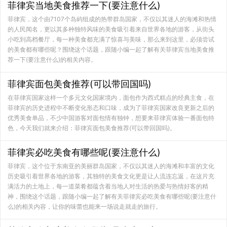
菲律宾当地美食推荐一下(要注意什么)
菲律宾，这个由7107个岛屿组成的热带群岛国家，不仅以其迷人的海滩和热情
的人民闻名，更以其多种独特风味的美食吸引着来自世界各地的游客，从街头
小吃到高档餐厅，每一种美食都充满了惊喜与美味，那么来到这里，必须尝试
的美食都有哪些呢？围绕这个话题，跟随小编一起了解有关菲律宾当地美食推
荐一下(要注意什么)的相关内容。
菲律宾面包美食推荐(可以带回国吗)
在菲律宾国家这样一个多元文化国家境内，面包作为西式糕点的经典主食，在
菲律宾的历史进程中不断变化形态和口味，成为了菲律宾国家改良更新之后的
优秀美食单品，不少中国游客对面包情有独钟，想要来菲律宾体验一番面包特
色，今天我们就来介绍：菲律宾面包美食推荐(可以带回国吗)。
菲律宾必吃美食有哪些呢(要注意什么)
菲律宾，这个位于东南亚的美丽群岛国家，不仅以其迷人的海滩和丰富的文化
历史吸引着世界各地的游客，其独特的美食文化更是让人流连忘返，在这片充
满活力的土地上，每一道菜肴都蕴含着当地人对生活的热爱与热情好客的精
神，围绕这个话题，跟随小编一起了解有关菲律宾必吃美食有哪些呢(要注意什
么)的相关内容，让你的味蕾也能来一场说走就走的旅行。