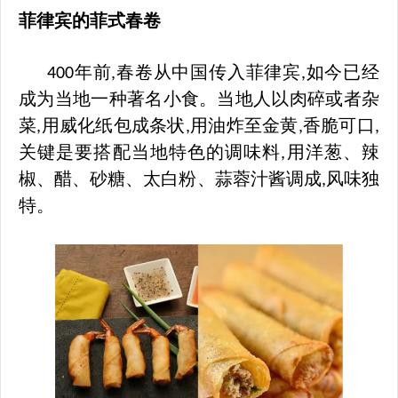
菲律宾
的
菲式春卷
年前
春卷从中国传入菲律宾
如今已经
400
,
,
成为当地一种著名小食。当地人以肉碎或者杂
菜
用威化纸包成条状
用油炸至金黄
香脆可口
,
,
,
,
关键是要搭配当地特色的调味料
用洋葱、辣
,
椒、醋、砂糖、太白粉、蒜蓉汁酱调成
风味独
,
特。