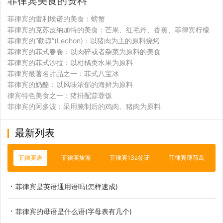
菲律宾美食的资料
菲律宾的雷利埃诺的美食：螃蟹
菲律宾的克苏皮纳加特的美食：芒果、红毛丹、香蕉、菲律宾柠檬
菲律宾的“勒琼”(Lechon)：以猪肉为主的原料烧烤
菲律宾的菲式春卷：以肉碎或者杂菜为原料的美食
菲律宾的菲式沙拉：以柑橘类水果为原料
菲律宾最著名甜品之一：菲式八宝冰
菲律宾的奶酪：以风味浓郁的海鲜为原料
律宾特色美食之一：猪排配蒜蓉饭
菲律宾的阿多波：采用腌制后的鸡肉、猪肉为原料
最新列表
菲律宾语
菲律宾旅游
菲律宾13a签证
菲律宾薄荷岛
菲律宾是英语通用语吗(怎样速成)
菲律宾的母语是什么语(字母表有几个)