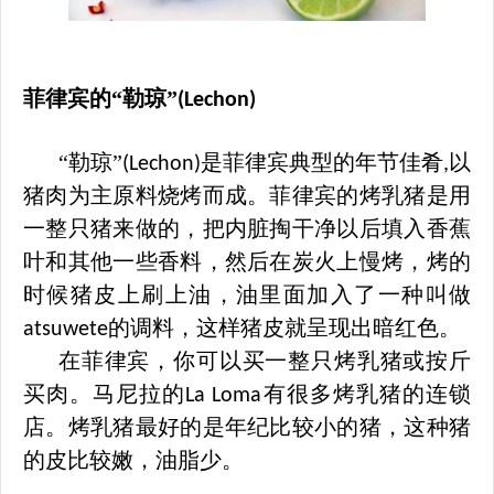
菲律宾
的
“勒琼”
(Lechon)
“勒琼”
是菲律宾典型的年节佳肴
以
(Lechon)
,
猪肉为主原料烧烤而成。菲律宾的烤乳猪是用
一整只猪来做的，把内脏掏干净以后填入香蕉
叶和其他一些香料，然后在炭火上慢烤，烤的
时候猪皮上刷上油，油里面加入了一种叫做
的调料，这样猪皮就呈现出暗红色。
atsuwete
在菲律宾，你可以买一整只烤乳猪或按斤
买肉。马尼拉的
有很多烤乳猪的连锁
La Loma
店。烤乳猪最好的是年纪比较小的猪，这种猪
的皮比较嫩，油脂少。