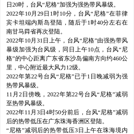
日20时，台风“尼格”加强为强热带风暴级。
2022年10月29日1时10分，台风“尼格”在菲律
宾卡坦端内斯岛登陆，随后于1时40分左右在
南甘马粦省再次登陆。
2022年10月31日上午，台风“尼格”由强热带风
暴级加强为台风级，同日上午10点，台风“尼
格”的中心距离广东省东沙岛偏南方向约460公
里，中心附近最大风力12级。
2022年第22号台风“尼格”已于1日晚减弱为强
热带风暴级。
11月2日傍晚，2022年第22号台风“尼格”减弱
至热带风暴级。
2022年11月3日4时50分前后，台风“尼格”减弱
后的热带低压在广东珠海香洲区登陆。
“尼格”减弱后的热带低压3日上午在珠海境内