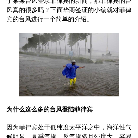
于某某台风登录菲律宾的新闻，那菲律宾的台
风真的很多吗？下面华商签证的小编就对菲律
宾的台风进行一个简单的介绍。
为什么这么多的台风登陆
菲律宾
因为菲律宾处于低纬度太平洋之中，海洋性气
候明显，夏季气旋、反气旋多且强度大，容易