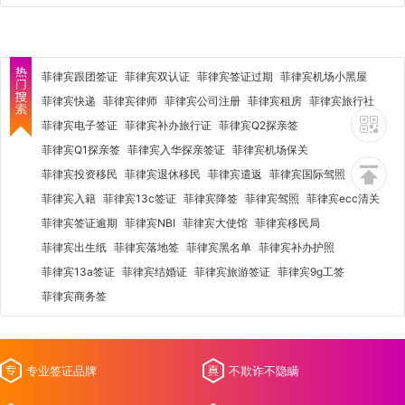
菲律宾跟团签证
菲律宾双认证
菲律宾签证过期
菲律宾机场小黑屋
菲律宾快递
菲律宾律师
菲律宾公司注册
菲律宾租房
菲律宾旅行社
菲律宾电子签证
菲律宾补办旅行证
菲律宾Q2探亲签
菲律宾Q1探亲签
菲律宾入华探亲签证
菲律宾机场保关
菲律宾投资移民
菲律宾退休移民
菲律宾遣返
菲律宾国际驾照
菲律宾入籍
菲律宾13c签证
菲律宾降签
菲律宾驾照
菲律宾ecc清关
菲律宾签证逾期
菲律宾NBI
菲律宾大使馆
菲律宾移民局
菲律宾出生纸
菲律宾落地签
菲律宾黑名单
菲律宾补办护照
菲律宾13a签证
菲律宾结婚证
菲律宾旅游签证
菲律宾9g工签
菲律宾商务签
专业签证品牌
不欺诈不隐瞒