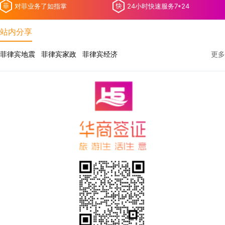
对菲业务了如指掌
24小时快速服务7*24
站内分享
菲律宾地震
菲律宾家政
菲律宾经济
更多