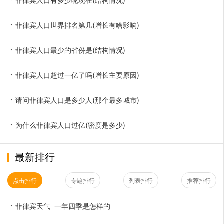
菲律宾人口有多少呢现在(结构情况)
菲律宾人口世界排名第几(增长有啥影响)
菲律宾人口最少的省份是(结构情况)
菲律宾人口超过一亿了吗(增长主要原因)
请问菲律宾人口是多少人(那个最多城市)
为什么菲律宾人口过亿(密度是多少)
最新排行
点击排行
专题排行
列表排行
推荐排行
菲律宾天气 一年四季是怎样的