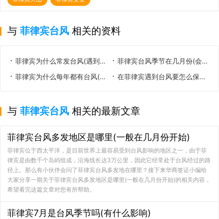
与
菲律宾台风
相关的资料
菲律宾为什么常发台风(遇到该如何防范)
菲律宾台风季节在几月份(会带来哪些影响)
菲律宾为什么每年都有台风(遇到了如何保护自己)
在菲律宾遇到台风要怎么保护自己(对人产生危害)
与
菲律宾台风
相关的最新文章
菲律宾台风多发地区是哪里(一般在几月份开始)
菲律宾位于西太平洋，是目前世界上最容易受到台风影响的地区之一，由于菲
律宾是由数千个岛屿组成，沿海线长达3万公里，因此它经常处于台风经过的路
径上。那么有小伙伴会问了菲律宾台风多发地在哪里？接下来华商签证小编给
大家分享一期关于菲律宾台风多发地区是哪里(一般在几月份开始)的相关内容，
希望看完这篇文章对您有所帮助。
菲律宾7月是台风季节吗(有什么影响)