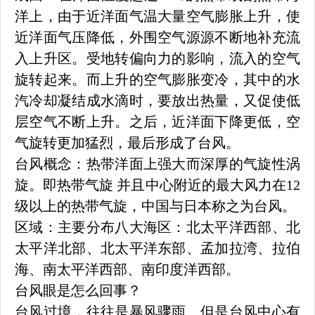
洋上，由于近洋面气温大量空气膨胀上升，使
近洋面气压降低，外围空气源源不断地补充流
入上升区。受地转偏向力的影响，流入的空气
旋转起来。而上升的空气膨胀变冷，其中的水
汽冷却凝结成水滴时，要放出热量，又促使低
层空气不断上升。之后，近洋面下降更低，空
气旋转更加猛烈，最后形成了台风。
台风概念：热带洋面上强大而深厚的气旋性涡
旋。即热带气旋
并且中心附近的最大风力在
12
级以上的热带气旋，中国与日本称之为台风。
区域：主要分布八大海区：北太平洋西部、北
太平洋北部、北太平洋东部、孟加拉湾、拉伯
海、南太平洋西部、南印度洋西部。
台风眼是怎么回事？
台风过境，往往是暴风骤雨。但是台风中心有