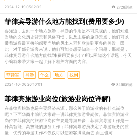
2024-12-19 05:12:02
2728浏览
菲律宾导游什么地方能找到(费用要多少)
要知道，去到一个地方旅游，导游的作用是不可忽视的，他们知道
当地的文化历史背景和风俗习惯，以及主要的旅游景点，他们可以
带着游客最直接的感受当地的风土人群和欣赏到更多的美景，因
此，对于部分游客来说，他们可能会想要知道一个问题，那就是，
菲律宾导游什么地方能找到(费用要多少)？所以围绕这个话题，今天
小编就来带大家一起了解下相关方面的内容。
菲律宾
导游
什么
地方
找到
2024-10-06 20:10:01
8499浏览
菲律宾旅游业岗位(旅游业岗位详解)
在菲律宾旅游也是主要经济来源，那么关于旅游业的有什么岗位
呢？下面华商小编给大家讲一讲菲律宾旅游业岗位。菲律宾旅游业
岗位在菲律宾的旅游业岗位主要是导游居多，菲律宾导游工作是一
种高智能、高技能的服务工作；菲律宾导游员决定了导游服务的质
量；优秀的导游工作不仅仅可以使游客满意而去,而且也可