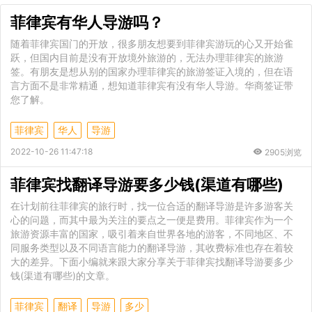
菲律宾有华人导游吗？
随着菲律宾国门的开放，很多朋友想要到菲律宾游玩的心又开始雀
跃，但国内目前是没有开放境外旅游的，无法办理菲律宾的旅游
签。有朋友是想从别的国家办理菲律宾的旅游签证入境的，但在语
言方面不是非常精通，想知道菲律宾有没有华人导游。华商签证带
您了解。
菲律宾
华人
导游
2022-10-26 11:47:18
2905浏览
菲律宾找翻译导游要多少钱(渠道有哪些)
在计划前往菲律宾的旅行时，找一位合适的翻译导游是许多游客关
心的问题，而其中最为关注的要点之一便是费用。菲律宾作为一个
旅游资源丰富的国家，吸引着来自世界各地的游客，不同地区、不
同服务类型以及不同语言能力的翻译导游，其收费标准也存在着较
大的差异。下面小编就来跟大家分享关于菲律宾找翻译导游要多少
钱(渠道有哪些)的文章。
菲律宾
翻译
导游
多少