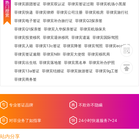
菲律宾跟团签证
菲律宾双认证
菲律宾签证过期
菲律宾机场小黑屋
菲律宾快递
菲律宾律师
菲律宾公司注册
菲律宾租房
菲律宾旅行社
菲律宾电子签证
菲律宾补办旅行证
菲律宾Q2探亲签
菲律宾Q1探亲签
菲律宾入华探亲签证
菲律宾机场保关
菲律宾投资移民
菲律宾退休移民
菲律宾遣返
菲律宾国际驾照
菲律宾入籍
菲律宾13c签证
菲律宾降签
菲律宾驾照
菲律宾ecc清关
菲律宾签证逾期
菲律宾NBI
菲律宾大使馆
菲律宾移民局
菲律宾出生纸
菲律宾落地签
菲律宾黑名单
菲律宾补办护照
菲律宾13a签证
菲律宾结婚证
菲律宾旅游签证
菲律宾9g工签
菲律宾商务签
专业签证品牌
不欺诈不隐瞒
对菲业务了如指掌
24小时快速服务7*24
站内分享