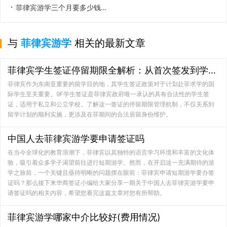
菲律宾游学三个月要多少钱呢(三个月游学费用分享)
与
菲律宾游学
相关的最新文章
菲律宾学生签证停留期限全解析：从首次签发到学业完成的合法居留路径
菲律宾作为东南亚重要的留学目的地，其学生签证政策对于计划赴菲求学的国
际学生至关重要。9F学生签证是菲律宾政府唯一承认的具有合法性的学生签
证，适用于私立和公立学校。了解这一签证的停留期限管理机制，不仅关系到
留学计划的顺利实施，更涉及在菲期间的合法居留身份维护。
中国人去菲律宾游学要申请签证吗
在当今全球化的教育浪潮下，菲律宾以其独特的语言学习环境和丰富的文化体
验，吸引着众多学子渴望前往进行短期游学。然而，在开启这一充满期待的游
学之旅前，一个关键且亟待明晰的问题摆在眼前：菲律宾申请短期游学要办签
证吗？那么接下来华商签证小编给大家分享一期关于中国人去菲律宾游学要申
请签证吗的相关内容，希望您看完这篇文章对您有所帮助。
菲律宾游学哪家中介比较好(费用情况)