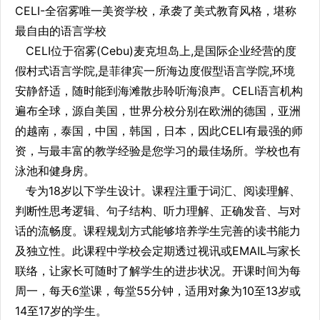
CELI-全宿雾唯一美资学校，承袭了美式教育风格，堪称
最自由的语言学校
CELI位于宿雾(Cebu)麦克坦岛上,是国际企业经营的度
假村式语言学院,是菲律宾一所海边度假型语言学院,环境
安静舒适，随时能到海滩散步聆听海浪声。CELI语言机构
遍布全球，源自美国，世界分校分别在欧洲的德国，亚洲
的越南，泰国，中国，韩国，日本，因此CELI有最强的师
资，与最丰富的教学经验是您学习的最佳场所。学校也有
泳池和健身房。
专为18岁以下学生设计。课程注重于词汇、阅读理解、
判断性思考逻辑、句子结构、听力理解、正确发音、与对
话的流畅度。课程规划方式能够培养学生完善的读书能力
及独立性。此课程中学校会定期透过视讯或EMAIL与家长
联络，让家长可随时了解学生的进步状况。开课时间为每
周一，每天6堂课，每堂55分钟，适用对象为10至13岁或
14至17岁的学生。