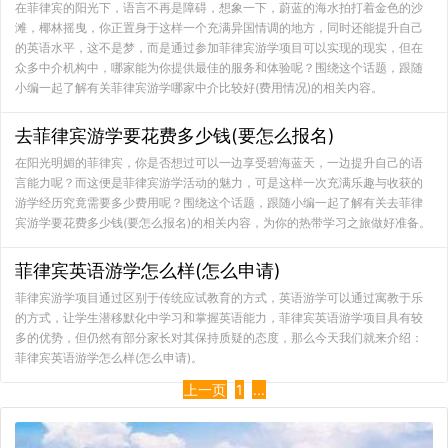
在菲律宾的阳光下，语言不再是障碍，想象一下，蔚蓝的海水拍打着金色的沙
滩，椰林摇曳，你正置身于这样一个充满异国情调的地方，同时还能提升自己
的英语水平，这不是梦，而是通过参加菲律宾游学项目可以实现的现实，但在
众多中介机构中，哪家能为你提供最佳的服务和体验呢？围绕这个话题，跟随
小编一起了解有关菲律宾游学哪家中介比较好(费用情况)的相关内容。
去菲律宾游学要花费多少钱(要怎么报名)
在阳光明媚的菲律宾，你是否想过可以一边享受碧海蓝天，一边提升自己的语
言能力呢？而这便是菲律宾游学活动的魅力，可是这样一次充满乐趣与收获的
游学经历究竟需要多少费用呢？围绕这个话题，跟随小编一起了解有关去菲律
宾游学要花费多少钱(要怎么报名)的相关内容，为你的热带学习之旅做好准备。
菲律宾英语游学怎么样(怎么申请)
菲律宾游学项目通过区别于传统应试教育的方式，英语游学可以通过寓教于乐
的方式，让学生潜移默化中学习和掌握英语能力，菲律宾英语游学项目具有较
多的优势，但仍然有部分家长对其保持质疑的态度，那么今天我们就来介绍：
菲律宾英语游学怎么样(怎么申请)。
上一页
1
...