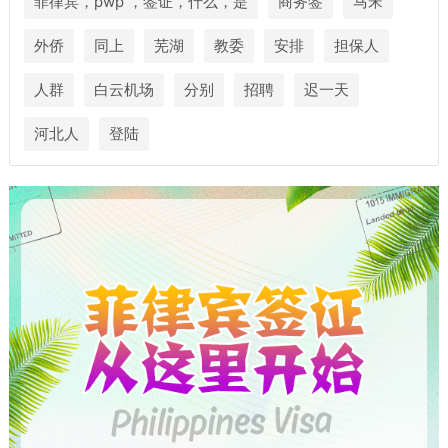
菲律宾，pwp ，签证，什么，是
商务签
马宋
外侨
同上
芜湖
教委
安排
担保人
人群
白云机场
分别
招聘
迟一天
河北人
登陆