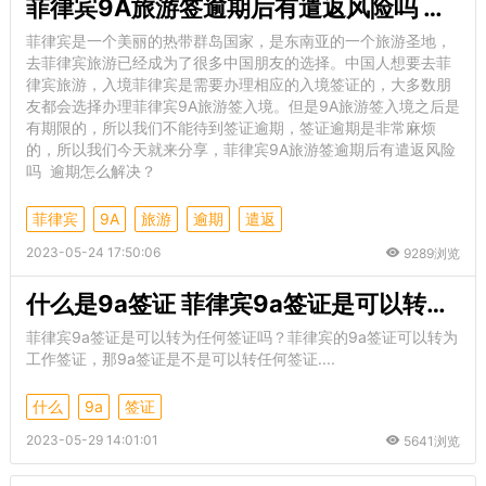
菲律宾9A旅游签逾期后有遣返风险吗 逾期怎么解决
菲律宾是一个美丽的热带群岛国家，是东南亚的一个旅游圣地，
去菲律宾旅游已经成为了很多中国朋友的选择。中国人想要去菲
律宾旅游，入境菲律宾是需要办理相应的入境签证的，大多数朋
友都会选择办理菲律宾9A旅游签入境。但是9A旅游签入境之后是
有期限的，所以我们不能待到签证逾期，签证逾期是非常麻烦
的，所以我们今天就来分享，菲律宾9A旅游签逾期后有遣返风险
吗 逾期怎么解决？
菲律宾
9A
旅游
逾期
遣返
2023-05-24 17:50:06
9289浏览
什么是9a签证 菲律宾9a签证是可以转为任何签证吗
菲律宾9a签证是可以转为任何签证吗？菲律宾的9a签证可以转为
工作签证，那9a签证是不是可以转任何签证....
什么
9a
签证
2023-05-29 14:01:01
5641浏览