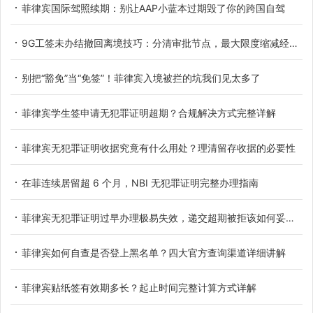
菲律宾国际驾照续期：别让AAP小蓝本过期毁了你的跨国自驾
9G工签未办结撤回离境技巧：分清审批节点，最大限度缩减经济损失
别把“豁免”当“免签”！菲律宾入境被拦的坑我们见太多了
菲律宾学生签申请无犯罪证明超期？合规解决方式完整详解
菲律宾无犯罪证明收据究竟有什么用处？理清留存收据的必要性
在菲连续居留超 6 个月，NBI 无犯罪证明完整办理指南
菲律宾无犯罪证明过早办理极易失效，递交超期被拒该如何妥善应对
菲律宾如何自查是否登上黑名单？四大官方查询渠道详细讲解
菲律宾贴纸签有效期多长？起止时间完整计算方式详解