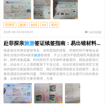
菲律宾
旅游
如何
9A
境内
2026-08-05 00:00:01
3405浏览
赴菲探亲
旅游
签证续签指南：易出错材料清单 + 退件补救全过程
很多前往菲律宾探望亲友、休闲度假的游客，停留时间不够便会选
择在当地办理9A探亲
旅游
签续签，不少人因为不熟悉移民局最新规
则，材料准备疏漏、时间把控不当导致申请被退回，既耽误探亲行
程，还会在个人入境档案留下不良记录。结合菲律宾移民局官方发
布的临时访客延期办理规范，我们完整梳理续签全流程细节，盘点
最容易踩坑的材料问题，同时详解签证退件之后合规可行的补救步
骤，全程依照官方要求整理，方便