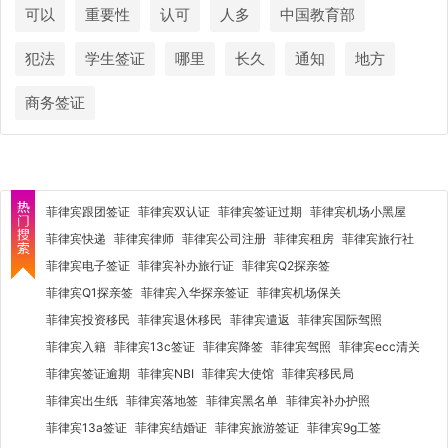
可以
重要性
认可
人多
中国教育部
犯法
学生签证
哪里
长久
通知
地方
商务签证
菲律宾跟团签证
菲律宾双认证
菲律宾签证过期
菲律宾机场小黑屋
菲律宾快递
菲律宾律师
菲律宾公司注册
菲律宾租房
菲律宾旅行社
菲律宾电子签证
菲律宾补办旅行证
菲律宾Q2探亲签
菲律宾Q1探亲签
菲律宾入华探亲签证
菲律宾机场保关
菲律宾投资移民
菲律宾退休移民
菲律宾遣返
菲律宾国际驾照
菲律宾入籍
菲律宾13c签证
菲律宾降签
菲律宾驾照
菲律宾ecc清关
菲律宾签证逾期
菲律宾NBI
菲律宾大使馆
菲律宾移民局
菲律宾出生纸
菲律宾落地签
菲律宾黑名单
菲律宾补办护照
菲律宾13a签证
菲律宾结婚证
菲律宾旅游签证
菲律宾9g工签