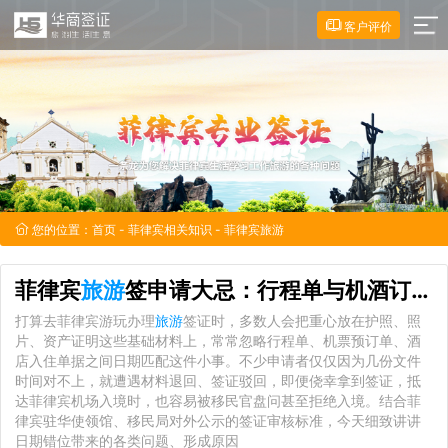
客户评价
您的位置：
首页
-
菲律宾相关知识
- 菲律宾旅游
菲律宾
旅游
签申请大忌：行程单与机酒订单日期错位隐患全解析
打算去菲律宾游玩办理
旅游
签证时，多数人会把重心放在护照、照
片、资产证明这些基础材料上，常常忽略行程单、机票预订单、酒
店入住单据之间日期匹配这件小事。不少申请者仅仅因为几份文件
时间对不上，就遭遇材料退回、签证驳回，即便侥幸拿到签证，抵
达菲律宾机场入境时，也容易被移民官盘问甚至拒绝入境。结合菲
律宾驻华使领馆、移民局对外公示的签证审核标准，今天细致讲讲
日期错位带来的各类问题、形成原因