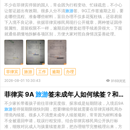
不少在菲律宾停留的国人，常会因为行程变动、忙碌疏忽，不小心
让签证超出有效期。很多人分不清
旅游
签、9G工作签逾期之后，要
走哪些流程、准备哪些材料，盲目办理不仅多花冤枉钱，还容易留
下入境不良记录。依据菲律宾移民局现行公开规章，两种签证因停
留属性、居留权限不一样，逾期后的整套处理手续差异很大，下面
就通俗易懂地拆解各项区别，方便大家对照自身情况妥善处理。
菲律宾
旅游
工作
逾期
办理
2026-08-01 10:30:43
9169浏览
菲律宾 9A
旅游
签未成年人如何续签？和家长相比多出哪些附加材料
不少家长带着孩子前往菲律宾度假、探亲或是短期陪读，入境后9A
旅游
签停留期限很快到期，想要继续停留就需要在菲律宾移民局办
理境内续签。很多人不清楚未成年人续签规则，常常因为材料准备
不全被退回申请，耽误行程安排。结合菲律宾移民局公开执行标
准，细致对比成人与孩童续签差异，把办理细节完整梳理出来，方