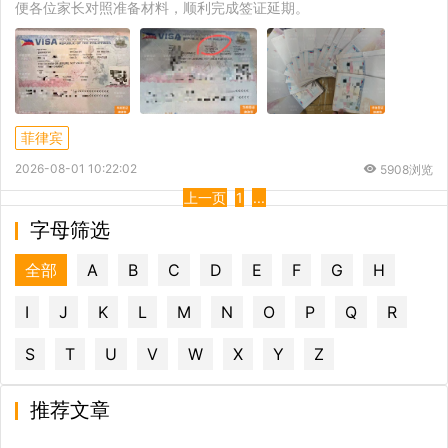
便各位家长对照准备材料，顺利完成签证延期。
菲律宾
2026-08-01 10:22:02
5908浏览
上一页
1
...
字母筛选
全部
A
B
C
D
E
F
G
H
I
J
K
L
M
N
O
P
Q
R
S
T
U
V
W
X
Y
Z
推荐文章