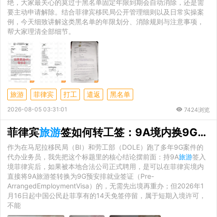
绝，大家最关心的莫过于黑名单固定年限到期会自动消除，还是需
要主动申请解除。结合菲律宾移民局公开管理细则以及日常实操案
例，今天细致讲解这类黑名单的年限划分、消除规则与注意事项，
帮大家理清全部细节。
旅游
菲律宾
打工
遣返
黑名单
2026-08-05 03:31:01
7424浏览
菲律宾
旅游
签如何转工签：9A境内换9G的合规实操路径
作为在马尼拉移民局（BI）和劳工部（DOLE）跑了多年9G案件的
代办业务员，我先把这个标题里的核心结论摆前面：持9A
旅游
签入
境菲律宾后，如果被本地合法公司正式聘用，是可以在菲律宾境内
直接将9A旅游签转换为9G预安排就业签证（Pre-
ArrangedEmploymentVisa）的，无需先出境再重办；但2026年1
月16日起中国公民赴菲享有的14天免签停留，属于短期入境许可，
不能