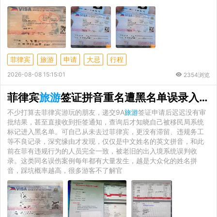
菲律宾
旅游
申请
大忌
行程
2026-08-08 15:15:01
2354浏览
菲律宾
旅游
签证拼音重名遭黑名单误录入？成因、核验与正规解决办法
不少打算去菲律宾游玩的朋友，递交9A
旅游
签证申请后迟迟没有审
批结果，甚至直接收到拒签通知，查询后才知晓自己被移民局系统
标记进入黑名单。可自己从未去过菲律宾，更没有滞留、违规务工
等不良记录，深究缘由才发现，仅仅是中文姓名的英文拼音，和此
前在菲有违规行为的人员完全一致，被老旧的出入境系统误判收
录。这类同名误伤案例每年都有大量发生，越是大众化的姓名拼
音，踩坑概率越高，很多游客不了解官