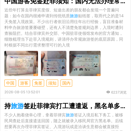
中国游客免签赴菲须知：国内无法办理常规
近些年打算去菲律宾度假、短途出差的朋友都会发现一个普遍问
题：如今在国内很难申请到传统纸质
旅游
贴纸签，取而代之的是14
天免签入境政策。不少出行者依旧沿用往年出行经验，盲目准备材
料申办旅游签屡屡碰壁，还有人不清楚免签规则边界，入境时遭到
查验阻拦。结合菲律宾外交部、中国驻菲使领馆发布的官方通知，
细致梳理当下赴菲入境规则，讲清停办常规旅游签的底层原因，同
时根据不同出行需求整理可行的入境
中国
游客
免签
须知
国内
2026-08-05 13:52:01
6237浏览
持
旅游
签赴菲律宾打工遭遣返，黑名单多久能够清除
不少人抱着侥幸心理，拿着菲律宾
旅游
签证入境后私下务工，被移
民局查处后直接遣送回国，随之就被录入移民局官方黑名单。后续
想要再次办理菲律宾签证、入境游玩或是洽谈生意都会被直接拒