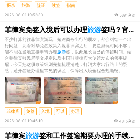
探亲
旅游
签证
续签
指南
2026-08-01 10:52:30
5891浏览
菲律宾免签入境后可以办理
旅游
签吗？官方政策完整解读
不少打算前往菲律宾游玩、短途商务出行的朋友，都会纠结一个出
行问题：凭着对华免签政策入境菲律宾之后，要是游玩时间不够，
能不能在当地直接申请办理
旅游
签，以此延长自己的停留时间。结
合菲律宾移民局明文规定以及中国驻菲律宾大使馆发布的领事提
醒，今天把这项政策细则完整梳理清楚，打消大家出行路上的疑
惑，避开签证办理里常见的误区，保障出入境全程合规顺畅。
菲律宾
免签
入境
可以
办理
2026-08-01 10:46:10
4815浏览
菲律宾
旅游
签和工作签逾期要办理的手续有哪些不同？