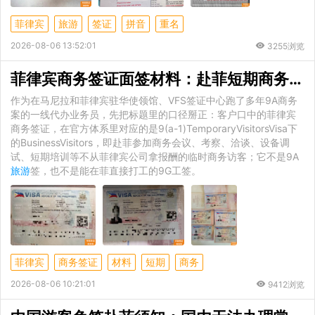
菲律宾
旅游
签证
拼音
重名
2026-08-06 13:52:01
3255浏览
菲律宾商务签证面签材料：赴菲短期商务不是
作为在马尼拉和菲律宾驻华使领馆、VFS签证中心跑了多年9A商务
案的一线代办业务员，先把标题里的口径掰正：客户口中的菲律宾
商务签证，在官方体系里对应的是9(a-1)TemporaryVisitorsVisa下
的BusinessVisitors，即赴菲参加商务会议、考察、洽谈、设备调
试、短期培训等不从菲律宾公司拿报酬的临时商务访客；它不是9A
旅游
签，也不是能在菲直接打工的9G工签。
菲律宾
商务签证
材料
短期
商务
2026-08-06 10:21:01
9412浏览