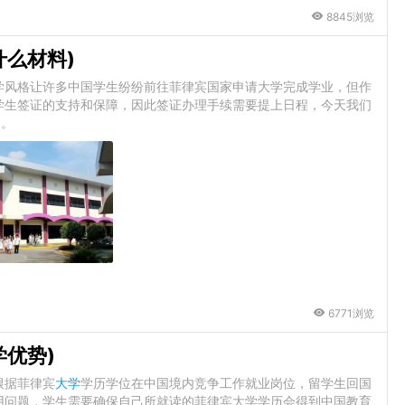
8845浏览
什么材料)
学风格让许多中国学生纷纷前往菲律宾国家申请大学完成学业，但作
学生签证的支持和保障，因此签证办理手续需要提上日程，今天我们
)。
6771浏览
学优势)
根据菲律宾
大学
学历学位在中国境内竞争工作就业岗位，留学生回国
用问题，学生需要确保自己所就读的菲律宾大学学历会得到中国教育