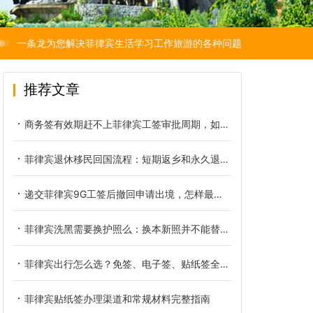
一条龙为您解决菲律宾生活学习工作旅游的各种问题
推荐文章
商务签有效期赶不上菲律宾工签审批周期，如何提前规避逾期滞留
菲律宾退休移民回国流程：短期返乡和永久退籍是两本账
递交菲律宾9G工签后撤回申请出境，怎样最大限度降低经济损失
菲律宾洗黑需要换护照么：换本新照并不能替你洗掉黑名单
菲律宾出行怎么选？免签、电子签、贴纸签全方位对比
菲律宾贴纸签办理渠道和常规材料完整指南