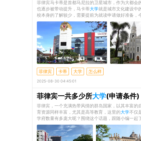
菲律宾马卡蒂是首都马尼拉的卫星城市，作为大都会
也逐步被带动提升，马卡蒂
大学
就是城市文化建设中
校本身的了解较少，需要提前为就读申请做好准备，今
菲律宾
卡蒂
大学
怎么样
2025-08-30 04:45:01
菲律宾一共多少所
大学
(申请条件)
菲律宾，一个充满热带风情的群岛国家，以其丰富的
育资源同样丰富，尤其是高等教育，这里的
大学
不仅
学府数量有多庞大呢？围绕这个话题，跟随小编一起了