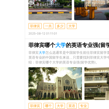
菲律宾
一共
多少
大学
2025-08-12 01:11:01
菲律宾哪个
大学
的英语专业强(留
菲律宾
大学
怎么选通常是中国留学生前往菲律宾留学
英语专业的中国留学生来说，只需要找到菲律宾大学
绍：菲律宾哪个大学的英语专业强(留学优势)。
菲律宾
哪个
大学
英语
专业