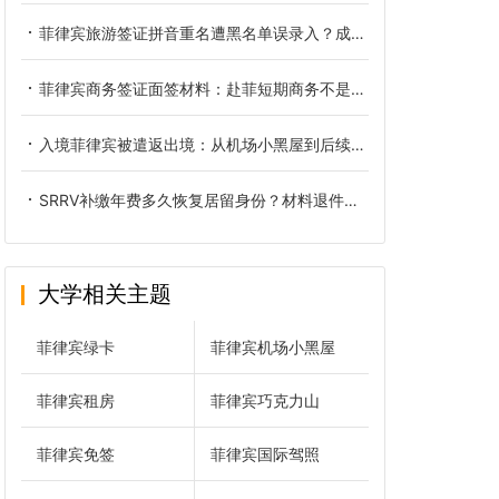
菲律宾旅游签证拼音重名遭黑名单误录入？成因、核验与正规解决办法
菲律宾商务签证面签材料：赴菲短期商务不是旅游签那一套
入境菲律宾被遣返出境：从机场小黑屋到后续洗黑的全链路复盘
SRRV补缴年费多久恢复居留身份？材料退件后正确重新递交方式
大学相关主题
菲律宾绿卡
菲律宾机场小黑屋
菲律宾租房
菲律宾巧克力山
菲律宾免签
菲律宾国际驾照