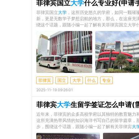
菲律宾国立
大学
什么专业好(申请手
菲律宾国立
大学
，这所历史悠久的学府，如同一颗璀
新，更是无数学子梦想启航的地方，那么，在这座充
绕这个话题，跟随小编一起了解有关菲律宾国立大学什
菲律宾
国立
大学
什么
专业
2025-11-19 09:26:01
菲律宾
大学
生留学签证怎么申请(
近年来，菲律宾的众多高校学府以其独特的教育魅力
这所充满热带风情的知识海洋书写自己的留学篇章，
步，围绕这个话题，跟随小编一起了解有关菲律宾
大