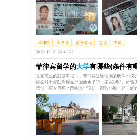
菲律宾
大学生
留学签证
怎么
申请
2025-10-01 04:41:02
菲律宾留学的
大学
有哪些(条件有
在东南亚的蔚蓝海域中，菲律宾这颗璀璨的明珠不仅
那么对于那些渴望在异国他乡求学、拓宽视野、体验
我们一探究竟呢？围绕这个话题，跟随小编一起了解有