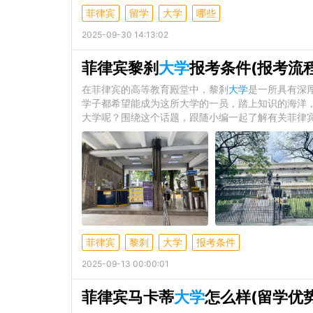
菲律宾
留学
大学
哪些
2025-09-30 14:13:02
菲律宾黎刹
大学
报考条件(报考流程
在菲律宾的高等教育殿堂中，黎刹
大学
是一所具有深
学子都希望能成为这所大学的一员，踏上知识的海洋
大学呢？围绕这个话题，跟随小编一起了解有关菲律宾
菲律宾
黎刹
大学
报考条件
2025-09-13 00:00:01
菲律宾马卡蒂
大学
怎么样(留学优势