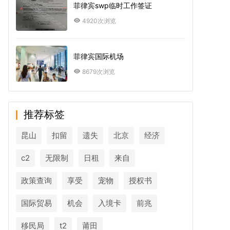
菲律宾swp临时工作签证
4920次浏览
菲律宾国际机场
8679次浏览
推荐标签
昆山
扣留
遗失
北京
经济
c2
无限制
日租
来自
政策查询
享受
宠物
授权书
国际贸易
机会
入境卡
前兆
移民局
t2
莆田