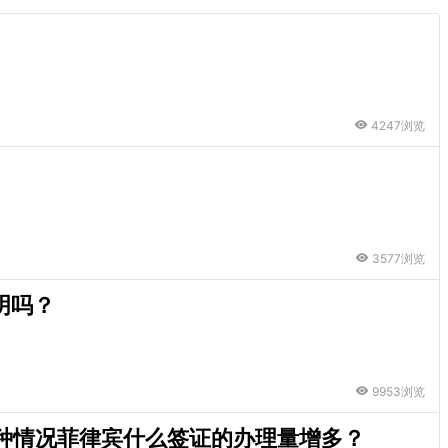
4247浏览
3577浏览
明吗？
9953浏览
种情况菲律宾什么签证的办理量增多？