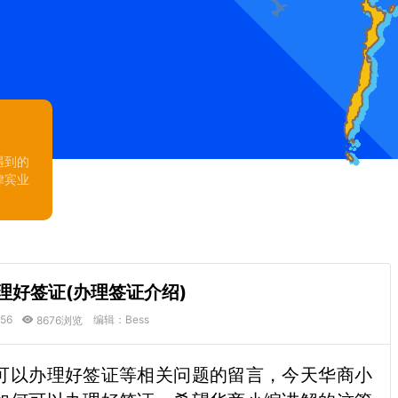
遇到的
律宾业
理好签证(办理签证介绍)
:56
编辑：Bess
8676浏览
可以办理好签证等相关问题的留言，今天华商小