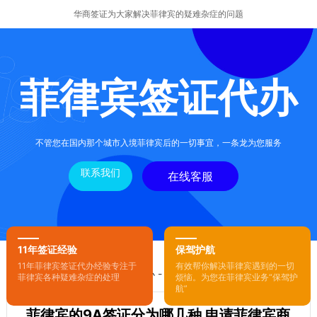
华商签证为大家解决菲律宾的疑难杂症的问题
菲律宾签证代办
不管您在国内那个城市入境菲律宾后的一切事宜，一条龙为您服务
联系我们
在线客服
11年签证经验
保驾护航
11年菲律宾签证代办经验专注于
有效帮你解决菲律宾遇到的一切
您的位置：
首页
-
菲律宾签证代办
- 正文
菲律宾各种疑难杂症的处理
烦恼。为您在菲律宾业务“保驾护
航”
菲律宾的9A签证分为哪几种 申请菲律宾商