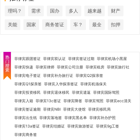
理吗？
需求
国办
多人
越来越
财产
关能
国家
商务签证
车？
最全
扣押
菲律宾跟团签证
菲律宾双认证
菲律宾签证过期
菲律宾机场小黑屋
菲律宾快递
菲律宾律师
菲律宾公司注册
菲律宾租房
菲律宾旅行社
菲律宾电子签证
菲律宾补办旅行证
菲律宾Q2探亲签
菲律宾Q1探亲签
菲律宾入华探亲签证
菲律宾机场保关
菲律宾投资移民
菲律宾退休移民
菲律宾遣返
菲律宾国际驾照
菲律宾入籍
菲律宾13c签证
菲律宾降签
菲律宾驾照
菲律宾ecc清关
菲律宾签证逾期
菲律宾NBI
菲律宾大使馆
菲律宾移民局
菲律宾出生纸
菲律宾落地签
菲律宾黑名单
菲律宾补办护照
菲律宾13a签证
菲律宾结婚证
菲律宾旅游签证
菲律宾9g工签
菲律宾商务签