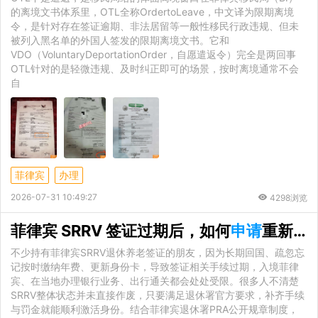
的离境文书体系里，OTL全称OrdertoLeave，中文译为限期离境
令，是针对存在签证逾期、非法居留等一般性移民行政违规、但未
被列入黑名单的外国人签发的限期离境文书。它和
VDO（VoluntaryDeportationOrder，自愿遣返令）完全是两回事
OTL针对的是轻微违规、及时纠正即可的场景，按时离境通常不会
自
菲律宾
办理
2026-07-31 10:49:27
4298浏览
菲律宾 SRRV 签证过期后，如何
申请
重新激活？详细办理指南
不少持有菲律宾SRRV退休养老签证的朋友，因为长期回国、疏忽忘
记按时缴纳年费、更新身份卡，导致签证相关手续过期，入境菲律
宾、在当地办理银行业务、出行通关都会处处受限。很多人不清楚
SRRV整体状态并未直接作废，只要满足退休署官方要求，补齐手续
与罚金就能顺利激活身份。结合菲律宾退休署PRA公开规章制度，