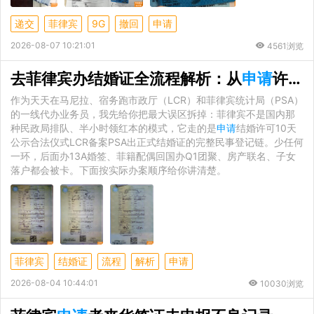
递交
菲律宾
9G
撤回
申请
2026-08-07 10:21:01
4561浏览
去菲律宾办结婚证全流程解析：从
申请
许可到PSA认证避坑指南
作为天天在马尼拉、宿务跑市政厅（LCR）和菲律宾统计局（PSA）
的一线代办业务员，我先给你把最大误区拆掉：菲律宾不是国内那
种民政局排队、半小时领红本的模式，它走的是
申请
结婚许可10天
公示合法仪式LCR备案PSA出正式结婚证的完整民事登记链。少任何
一环，后面办13A婚签、菲籍配偶回国办Q1团聚、房产联名、子女
落户都会被卡。下面按实际办案顺序给你讲清楚。
菲律宾
结婚证
流程
解析
申请
2026-08-04 10:44:01
10030浏览