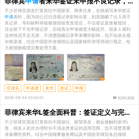
菲律宾
申请
者来华签证未申报不良记录，正确解决方式全解析
不少菲律宾朋友打算前往中国探亲、商务往来，在线填写来华签证
申请
表时，因为担心过往违规记录影响出签，刻意隐瞒了出入境不
良记录，等到材料审核被领馆核查发现后，不仅签证直接被驳回，
还会留下不实申报记录，后续再次申请难度大幅提升。很多人遇到
这种情况手足无措，不清楚隐瞒记录带来哪些影响，也不知道合规
补救渠道，结合中国驻外使领馆以及国家移民管理局现行规定，给
大家细致梳理完整处理方案。
菲律宾
申请者
来华
签证
申报
2026-08-04 03:42:01
6260浏览
菲律宾来华L签全面科普：签证定义与完整
申
不少菲律宾朋友打算前往中国游玩、探望亲友，都会接触到来华L
签，很多人初次办理时分不清这类签证的适用范围，也不清楚需要
准备哪些资料。结合中国领事服务网以及中国驻菲律宾各总领馆