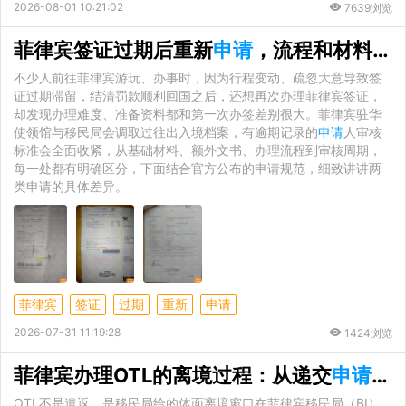
2026-08-01 10:21:02
7639浏览
菲律宾签证过期后重新
申请
，流程和材料会有什么不同？
不少人前往菲律宾游玩、办事时，因为行程变动、疏忽大意导致签
证过期滞留，结清罚款顺利回国之后，还想再次办理菲律宾签证，
却发现办理难度、准备资料都和第一次办签差别很大。菲律宾驻华
使领馆与移民局会调取过往出入境档案，有逾期记录的
申请
人审核
标准会全面收紧，从基础材料、额外文书、办理流程到审核周期，
每一处都有明确区分，下面结合官方公布的申请规范，细致讲讲两
类申请的具体差异。
菲律宾
签证
过期
重新
申请
2026-07-31 11:19:28
1424浏览
菲律宾办理OTL的离境过程：从递交
申请
到
OTL不是遣返，是移民局给的体面离境窗口在菲律宾移民局（BI）