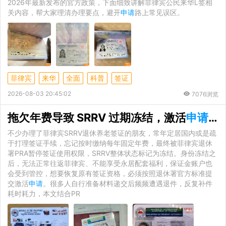
2026年最新发布的官方政策，下面细致讲解菲律宾公民来华L签相
关内容，帮大家理清办理要点，避开
申请
路上常见误区。
菲律宾
来华
全面
科普
签证
2026-08-03 20:45:02
7076浏览
拖欠年费导致 SRRV 过期冻结，激活
申请
材
不少办理了菲律宾SRRV退休养老签证的朋友，常年定居国内或是疏
于打理签证手续，忘记按时缴纳每年固定年费，最终被菲律宾退休
署PRA暂停签证使用权限，SRRV整体状态标记为冻结。身份冻结之
后，无法正常往返菲律宾、不能享受永居配套福利，保证金账户也
会受到管控，想要恢复原有签证资格，必须按照退休署官方标准提
交激活
申请
。很多人自行准备材料递交后频频遭遇退件，反复补件
耗时耗力，本文结合PR