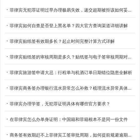
菲律宾无犯罪证明过早办理极易失效，递交超期被拒该如何妥善应对
菲律宾如何自查是否登上黑名单？四大官方查询渠道详细讲解
菲律宾贴纸签有效期多长？起止时间完整计算方式详解
菲律宾贴纸签的审核周期是多久？贴纸签与电子签审核周期对比参考
菲律宾旅游签申请大忌：行程单与机酒订单日期错位隐患全解析
菲律宾商务签办理银行流水异常怎么补救？梳理流水异常具体类型
菲律宾办理学签，无犯罪证明具体有哪些官方要求？
在菲律宾怎么办单身证明：中国籍和菲籍根本不是同一份文件
商务签有效期赶不上菲律宾工签审批周期，如何提前规避逾期滞留