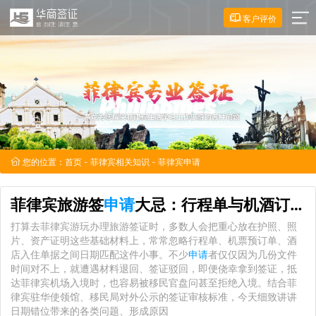
客户评价
您的位置：
首页
-
菲律宾相关知识
- 菲律宾申请
菲律宾旅游签
申请
大忌：行程单与机酒订单日期错位隐患全解析
打算去菲律宾游玩办理旅游签证时，多数人会把重心放在护照、照
片、资产证明这些基础材料上，常常忽略行程单、机票预订单、酒
店入住单据之间日期匹配这件小事。不少
申请
者仅仅因为几份文件
时间对不上，就遭遇材料退回、签证驳回，即便侥幸拿到签证，抵
达菲律宾机场入境时，也容易被移民官盘问甚至拒绝入境。结合菲
律宾驻华使领馆、移民局对外公示的签证审核标准，今天细致讲讲
日期错位带来的各类问题、形成原因