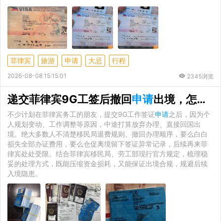
菲律宾
旅游
申请
大忌
行程
2026-08-08 15:15:01
2345浏览
递交菲律宾9G工签后撤回
申请
出境，怎样最大限度降低经济损失
不少计划在菲律宾务工的朋友，提交9G工作签证
申请
之后，因为个
人规划变动、工作调整等原因，中途打算放弃办理、直接回国出
境。绝大多数人不清楚移民局退费规则、撤回办理顺序，要么白白
损失全部办证费用，要么仓促离境留下签证异常记录，后续再来菲
律宾处处受限。结合菲律宾移民局、劳工部现行官方规定，梳理稳
妥的处理方式，既能压缩资金损耗，又能保证出境合规，规避后续
入境隐患。