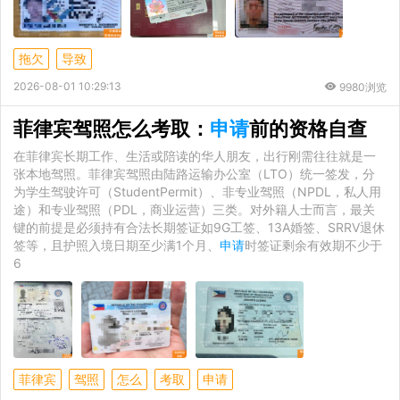
拖欠
导致
2026-08-01 10:29:13
9980浏览
菲律宾驾照怎么考取：
申请
前的资格自查
在菲律宾长期工作、生活或陪读的华人朋友，出行刚需往往就是一
张本地驾照。菲律宾驾照由陆路运输办公室（LTO）统一签发，分
为学生驾驶许可（StudentPermit）、非专业驾照（NPDL，私人用
途）和专业驾照（PDL，商业运营）三类。对外籍人士而言，最关
键的前提是必须持有合法长期签证如9G工签、13A婚签、SRRV退休
签等，且护照入境日期至少满1个月、
申请
时签证剩余有效期不少于
6
菲律宾
驾照
怎么
考取
申请