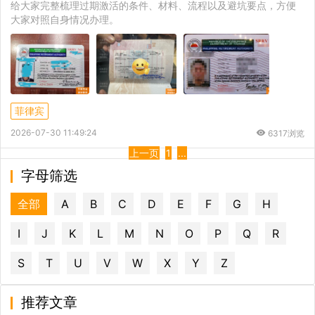
给大家完整梳理过期激活的条件、材料、流程以及避坑要点，方便
大家对照自身情况办理。
菲律宾
2026-07-30 11:49:24
6317浏览
上一页
1
...
字母筛选
全部
A
B
C
D
E
F
G
H
I
J
K
L
M
N
O
P
Q
R
S
T
U
V
W
X
Y
Z
推荐文章