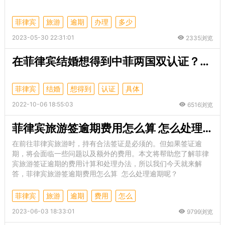
菲律宾
旅游
逾期
办理
多少
2023-05-30 22:31:01
2335浏览
在菲律宾结婚想得到中菲两国双认证？具体流程看这里！
菲律宾
结婚
想得到
认证
具体
2022-10-06 18:55:03
6516浏览
菲律宾旅游签逾期费用怎么算 怎么处理逾期呢
在前往菲律宾旅游时，持有合法签证是必须的。但如果签证逾
期，将会面临一些问题以及额外的费用。本文将帮助您了解菲律
宾旅游签证逾期的费用计算和处理办法，所以我们今天就来解
答，菲律宾旅游签逾期费用怎么算 怎么处理逾期呢？
菲律宾
旅游
逾期
费用
怎么
2023-06-03 18:33:01
9799浏览