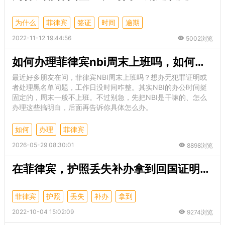
为什么
菲律宾
签证
时间
逾期
2022-11-12 19:44:56
5002浏览
如何办理菲律宾nbi周末上班吗，如何办理？
最近好多朋友在问，菲律宾NBI周末上班吗？想办无犯罪证明或
者处理黑名单问题，工作日没时间咋整。其实NBI的办公时间挺
固定的，周末一般不上班。不过别急，先把NBI是干嘛的、怎么
办理这些搞明白，后面再告诉你具体怎么办。
如何
办理
菲律宾
2026-05-29 08:30:01
8898浏览
在菲律宾，护照丢失补办拿到回国证明是怎么回事？
菲律宾
护照
丢失
补办
拿到
2022-10-04 15:02:09
9274浏览