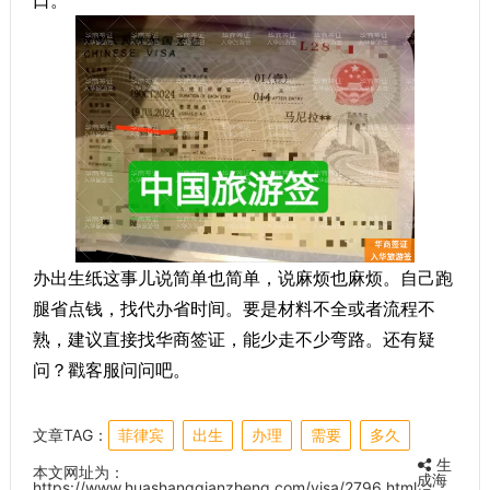
口。
办出生纸这事儿说简单也简单，说麻烦也麻烦。自己跑
腿省点钱，找代办省时间。要是材料不全或者流程不
熟，建议直接找华商签证，能少走不少弯路。还有疑
问？戳客服问问吧。
文章TAG：
菲律宾
出生
办理
需要
多久
生
本文网址为：
成海
https://www.huashangqianzheng.com/visa/2796.html