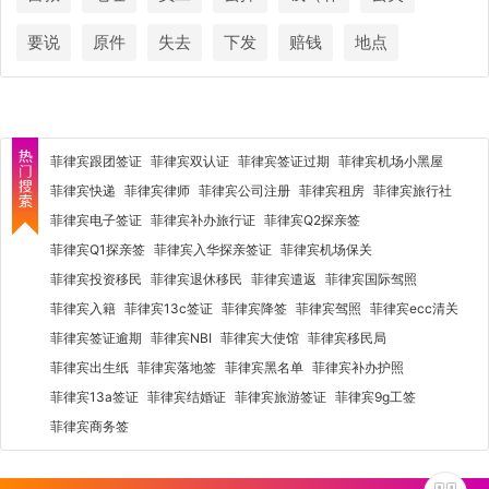
要说
原件
失去
下发
赔钱
地点
菲律宾跟团签证
菲律宾双认证
菲律宾签证过期
菲律宾机场小黑屋
菲律宾快递
菲律宾律师
菲律宾公司注册
菲律宾租房
菲律宾旅行社
菲律宾电子签证
菲律宾补办旅行证
菲律宾Q2探亲签
菲律宾Q1探亲签
菲律宾入华探亲签证
菲律宾机场保关
菲律宾投资移民
菲律宾退休移民
菲律宾遣返
菲律宾国际驾照
菲律宾入籍
菲律宾13c签证
菲律宾降签
菲律宾驾照
菲律宾ecc清关
菲律宾签证逾期
菲律宾NBI
菲律宾大使馆
菲律宾移民局
菲律宾出生纸
菲律宾落地签
菲律宾黑名单
菲律宾补办护照
菲律宾13a签证
菲律宾结婚证
菲律宾旅游签证
菲律宾9g工签
菲律宾商务签