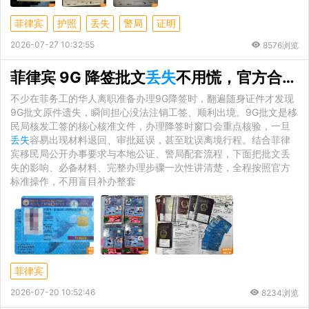
菲律宾
护照
丢失
警局
证明
2026-07-27 10:32:55
8576浏览
菲律宾 9G 降签批文
丢失
不用慌，官方合规处理办法全解析
不少在菲务工的华人离职准备办理9G降签时，翻遍随身证件才发现
9G批文原件遗失，瞬间担心没法注销工签、顺利出境。9G批文是移
民局核发工签的核心核准文件，办理降签时窗口会重点核验，一旦
丢失
容易出现材料退回、审批延误，甚至耽误离境行程。结合菲律
宾移民局公开办事要求与本地公证、警局配套流程，下面把批文丢
失的影响、必备材料、完整办理步骤一次性讲清楚，全程按照官方
标准操作，不用盲目补办整套
菲律宾
2026-07-20 10:52:46
8234浏览