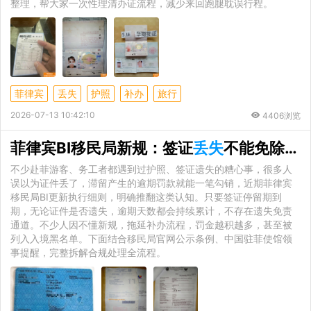
整理，帮大家一次性理清办证流程，减少来回跑腿耽误行程。
菲律宾
丢失
护照
补办
旅行
2026-07-13 10:42:10
4406浏览
菲律宾BI移民局新规：签证
丢失
不能免除逾期罚金，离境手续这样办
不少赴菲游客、务工者都遇到过护照、签证遗失的糟心事，很多人
误以为证件丢了，滞留产生的逾期罚款就能一笔勾销，近期菲律宾
移民局BI更新执行细则，明确推翻这类认知。只要签证停留期到
期，无论证件是否遗失，逾期天数都会持续累计，不存在遗失免责
通道。不少人因不懂新规，拖延补办流程，罚金越积越多，甚至被
列入入境黑名单。下面结合移民局官网公示条例、中国驻菲使馆领
事提醒，完整拆解合规处理全流程。