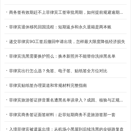
商务签有效期赶不上菲律宾工签审批周期，如何提前规避逾期滞留
菲律宾退休移民回国流程：短期返乡和永久退籍是两本账
递交菲律宾9G工签后撤回申请出境，怎样最大限度降低经济损失
菲律宾洗黑需要换护照么：换本新照并不能替你洗掉黑名单
菲律宾出行怎么选？免签、电子签、贴纸签全方位对比
菲律宾贴纸签办理渠道和常规材料完整指南
菲律宾旅游签证拼音重名遭黑名单误录入？成因、核验与正规解决办法
菲律宾商务签证面签材料：赴菲短期商务不是旅游签那一套
入境菲律宾被遣返出境：从机场小黑屋到后续洗黑的全链路复盘