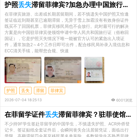
护照
丢失
滞留菲律宾?加急办理中国旅行证，助力快速回国
在菲律宾旅游、出差或长期居留期间，若不慎遗失中国护照又恰逢
签证临近到期甚至已逾期滞留，无异于雪上加霜没有有效身份证件
既买不了回国机票，菲律宾移民局也不会放行。此时最可行的解决
方案是向中国驻菲律宾使领馆申请中华人民共和国旅行证（俗称回
国证），它是护照灭失情况下唯一能被官方认可的紧急出入境证
件，通常加急2～4个工作日即可出件，配合移民局补录入境信息和
ECC清关手续，能帮您合规、快速
护照
丢失
滞留
菲律宾
2026-07-04 18:25:13
6001浏览
在菲留学证件
丢失
滞留菲律宾？驻菲使馆 + 移民局官方补办完整攻略
不少持9F学生签赴菲留学的中国学生，不慎遗失护照、ACR外侨登
记卡、签证贴纸全套证件后，会瞬间丧失合法居留凭证，面临出行
受限、高额滞留罚金甚至移民黑名单风险。多数留学生不熟悉菲律