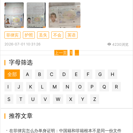
菲律宾
护照
丢失
不会
英语
2026-07-01 10:31:26
4230浏览
上一页
1
...
字母筛选
全部
A
B
C
D
E
F
G
H
I
J
K
L
M
N
O
P
Q
R
S
T
U
V
W
X
Y
Z
推荐文章
在菲律宾怎么办单身证明：中国籍和菲籍根本不是同一份文件