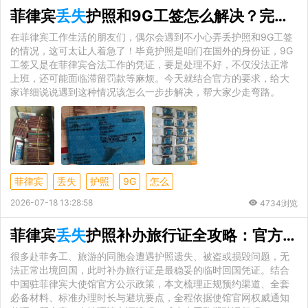
菲律宾
丢失
护照和9G工签怎么解决？完整官方补办流程指南
在菲律宾工作生活的朋友们，偶尔会遇到不小心弄丢护照和9G工签
的情况，这可太让人着急了！毕竟护照是咱们在国外的身份证，9G
工签又是在菲律宾合法工作的凭证，要是处理不好，不仅没法正常
上班，还可能面临滞留罚款等麻烦。今天就结合官方的要求，给大
家详细说说遇到这种情况该怎么一步步解决，帮大家少走弯路。
菲律宾
丢失
护照
9G
怎么
2026-07-18 13:28:58
4734浏览
菲律宾
丢失
护照补办旅行证全攻略：官方预约渠道、完整材料与办理时效
很多赴菲务工、旅游的同胞会遭遇护照遗失、被盗或损毁问题，无
法正常出境回国，此时补办旅行证是最稳妥的临时回国凭证。结合
中国驻菲律宾大使馆官方公示政策，本文梳理正规预约渠道、全套
必备材料、标准办理时长与避坑要点，全程依据使馆官网权威通知