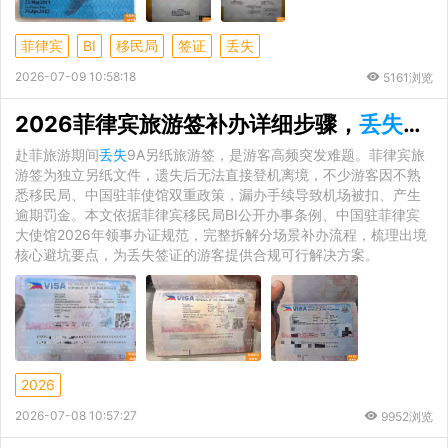
菲律宾
BI
移民局
签证
丢失
2026-07-09 10:58:18
5161浏览
2026菲律宾旅游签补办详细步骤，
丢失
签证
赴菲旅游期间
丢失
9A另纸旅游签，是游客高频突发难题。菲律宾旅
游签为独立另纸文件，遗失后无法直接登机离境，不少游客因不熟
悉移民局、中国驻菲使馆双重政策，漏办手续导致机场被扣、产生
逾期罚金。本文依据菲律宾移民局BI公开办事条例、中国驻菲律宾
大使馆2026年领事办证规范，完整拆解分场景补办流程，梳理出境
核心避坑要点，为丢失签证的游客提供合规可行解决方案。
2026
2026-07-08 10:57:27
9952浏览