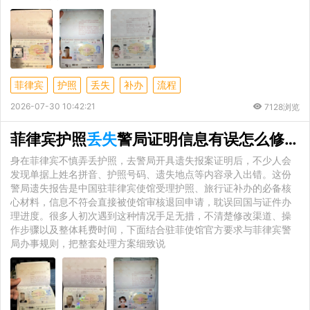
菲律宾
护照
丢失
补办
流程
2026-07-30 10:42:21
7128浏览
菲律宾护照
丢失
警局证明信息有误怎么修改？办理周期完整详解
身在菲律宾不慎弄丢护照，去警局开具遗失报案证明后，不少人会
发现单据上姓名拼音、护照号码、遗失地点等内容录入出错。这份
警局遗失报告是中国驻菲律宾使馆受理护照、旅行证补办的必备核
心材料，信息不符会直接被使馆审核退回申请，耽误回国与证件办
理进度。很多人初次遇到这种情况手足无措，不清楚修改渠道、操
作步骤以及整体耗费时间，下面结合驻菲使馆官方要求与菲律宾警
局办事规则，把整套处理方案细致说