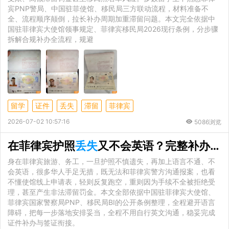
宾PNP警局、中国驻菲使馆、移民局三方联动流程，材料准备不
全、流程顺序颠倒，拉长补办周期加重滞留问题。本文完全依据中
国驻菲律宾大使馆领事规定、菲律宾移民局2026现行条例，分步骤
拆解合规补办全流程，规避
留学
证件
丢失
滞留
菲律宾
2026-07-02 10:57:16
5086浏览
在菲律宾护照
丢失
又不会英语？完整补办方案避开沟通难题
身在菲律宾旅游、务工，一旦护照不慎遗失，再加上语言不通、不
会英语，很多华人手足无措，既无法和菲律宾警方沟通报案，也看
不懂使馆线上申请表，轻则反复跑空，重则因为手续不全被拒绝受
理，甚至产生非法滞留罚金。本文全部依据中国驻菲律宾大使馆、
菲律宾国家警察局PNP、移民局BI的公开条例整理，全程避开语言
障碍，把每一步落地安排妥当，全程不用自行英文沟通，稳妥完成
证件补办与签证衔接。