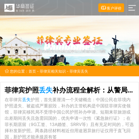
客户评价
您的位置：
首页
-
菲律宾相关知识
- 菲律宾丢失
菲律宾护照
丢失
补办流程全解析：从警局报案到签证转移的完整闭环
在菲律宾
丢失
护照，首先要厘清一个关键概念：中国公民在菲境内
护照遗失、被盗或严重损毁，补办的主管机构是中国驻菲律宾使领
馆，菲律宾移民局不受理中国公民护照补办申请。短期来菲旅游或
出差期间丢失且急需回国的，优先申请一次性《紧急旅行证》；在
菲长期居留（9G工签、13A婚签、SRRV等）且有充足时间的，可选
择补发新护照。两条路径材料相近但用途迥异旅行证仅用于直飞回
国，新护照才能承接原有签