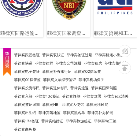
菲律宾陆路运输署（LTO）图文讲解
菲律宾国家调查局（NBI）图文讲解
菲律宾贸易和工业部（DTI）图文讲解
菲律宾跟团签证
菲律宾双认证
菲律宾签证过期
菲律宾机场小黑屋
菲律宾快递
菲律宾律师
菲律宾公司注册
菲律宾租房
菲律宾旅行社
菲律宾电子签证
菲律宾补办旅行证
菲律宾Q2探亲签
菲律宾Q1探亲签
菲律宾入华探亲签证
菲律宾机场保关
菲律宾投资移民
菲律宾退休移民
菲律宾遣返
菲律宾国际驾照
菲律宾入籍
菲律宾13c签证
菲律宾降签
菲律宾驾照
菲律宾ecc清关
菲律宾签证逾期
菲律宾NBI
菲律宾大使馆
菲律宾移民局
菲律宾出生纸
菲律宾落地签
菲律宾黑名单
菲律宾补办护照
菲律宾13a签证
菲律宾结婚证
菲律宾旅游签证
菲律宾9g工签
菲律宾商务签