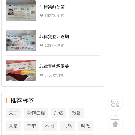
菲律宾商务签
5927次浏览
菲律宾签证逾期
2387次浏览
菲律宾机场保关
7187次浏览
推荐标签
大厅
制作过程
到达
报备
真是
旱季
不同
马岛
叫做