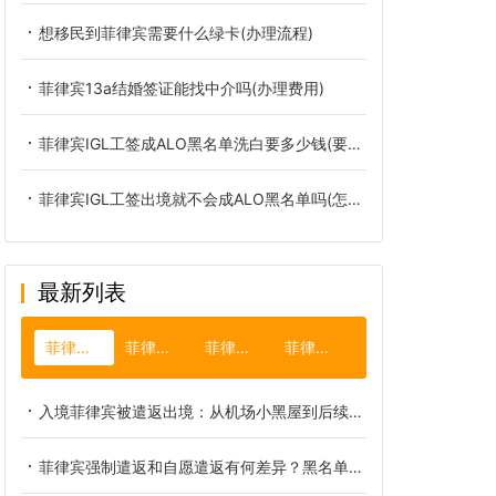
想移民到菲律宾需要什么绿卡(办理流程)
菲律宾13a结婚签证能找中介吗(办理费用)
菲律宾IGL工签成ALO黑名单洗白要多少钱(要多久)
菲律宾IGL工签出境就不会成ALO黑名单吗(怎么洗白)
最新列表
菲律宾遣返
菲律宾买房
菲律宾特产
菲律宾游学
入境菲律宾被遣返出境：从机场小黑屋到后续洗黑的全链路复盘
菲律宾强制遣返和自愿遣返有何差异？黑名单申诉解封全套必备材料详解