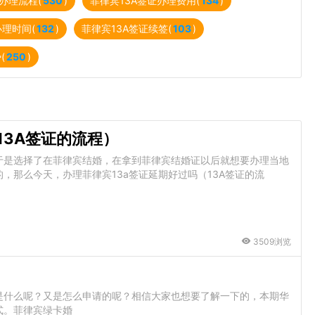
办理流程(
530
)
菲律宾13A签证办理费用(
134
)
办理时间(
132
)
菲律宾13A签证续签(
103
)
(
250
)
13A签证的流程）
于是选择了在菲律宾结婚，在拿到菲律宾结婚证以后就想要办理当地
，那么今天，办理菲律宾13a签证延期好过吗（13A签证的流
3509浏览
是什么呢？又是怎么申请的呢？相信大家也想要了解一下的，本期华
式。菲律宾绿卡婚