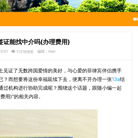
签证能找中介吗(办理费用)
5:01
编辑：lilan
11218浏览
土见证了无数跨国爱情的美好，与心爱的菲律宾伴侣携手
已？而想要将这份幸福延续下去，便离不开办理一张
13a
结
通过机构进行协助完成呢？围绕这个话题，跟随小编一起
费用)”的相关内容。