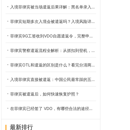
入境菲律宾被当场遣返后果详解：黑名单录入、禁入时长与解除办法
菲律宾短期多次入境会被遣返吗？入境风险详细解读
菲律宾9G工签收到VDO自愿遣返令，完整申诉步骤详解
菲律宾警察遣返流程全解析：从抓扣到登机，每一步都在跟时间赛跑
菲律宾OTL和遣返的区别是什么？看完分清两种出境处置方式
入境菲律宾直接被遣返：中国公民最常踩的五个雷区与自救指南
菲律宾被遣返后，如何快速恢复护照？
在菲律宾已经签了 VDO，有哪些合法的途径可以尝试解除黑名单？
最新排行