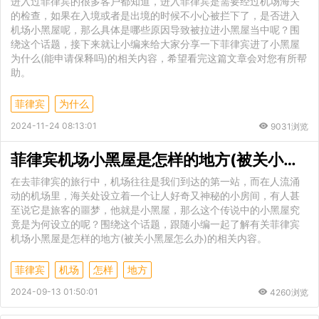
进入过菲律宾的很多客户都知道，进入菲律宾是需要经过机场海关
的检查，如果在入境或者是出境的时候不小心被拦下了，是否进入
机场小黑屋呢，那么具体是哪些原因导致被拉进小黑屋当中呢？围
绕这个话题，接下来就让小编来给大家分享一下菲律宾进了小黑屋
为什么(能申请保释吗)的相关内容，希望看完这篇文章会对您有所帮
助。
菲律宾
为什么
2024-11-24 08:13:01
9031浏览
菲律宾机场小黑屋是怎样的地方(被关小黑屋怎么办)
在去菲律宾的旅行中，机场往往是我们到达的第一站，而在人流涌
动的机场里，海关处设立着一个让人好奇又神秘的小房间，有人甚
至说它是旅客的噩梦，他就是小黑屋，那么这个传说中的小黑屋究
竟是为何设立的呢？围绕这个话题，跟随小编一起了解有关菲律宾
机场小黑屋是怎样的地方(被关小黑屋怎么办)的相关内容。
菲律宾
机场
怎样
地方
2024-09-13 01:50:01
4260浏览