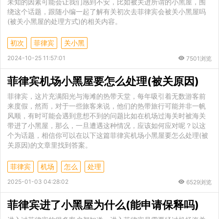
未知的因素可能会让我们感到不安，比如被关进所谓的小黑屋，围
绕这个话题，跟随小编一起了解有关初次去菲律宾会被关小黑屋吗
(被关小黑屋的处理方式)的相关内容。
初次
菲律宾
关小黑
2024-10-25 11:57:01
7501浏览
菲律宾机场小黑屋要怎么处理(被关原因)
菲律宾，这片充满阳光与海滩的热带天堂，每年吸引着无数游客前
来度假，然而，对于一些旅客来说，他们的热带旅行可能并非一帆
风顺，有时可能会遇到意想不到的问题比如在机场过海关时被海关
带进了小黑屋，那么，一旦遭遇这种情况，应该如何应对呢？以这
个为话题，相信你可以在以下这篇菲律宾机场小黑屋要怎么处理(被
关原因)的文章里找到答案。
菲律宾
机场
怎么
处理
2025-01-03 04:28:02
6529浏览
菲律宾进了小黑屋为什么(能申请保释吗)