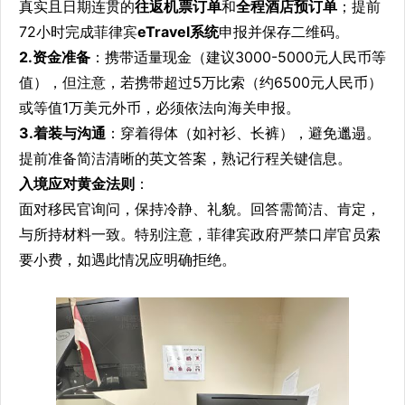
真实且日期连贯的
往返机票订单
和
全程酒店预订单
；提前
72小时完成菲律宾
eTravel系统
申报并保存二维码。
2.资金准备
：携带适量现金（建议3000-5000元人民币等
值），但注意，若携带超过5万比索（约6500元人民币）
或等值1万美元外币，必须依法向海关申报。
3.着装与沟通
：穿着得体（如衬衫、长裤），避免邋遢。
提前准备简洁清晰的英文答案，熟记行程关键信息。
入境应对黄金法则
：
面对移民官询问，保持冷静、礼貌。回答需简洁、肯定，
与所持材料一致。特别注意，菲律宾政府严禁口岸官员索
要小费，如遇此情况应明确拒绝。