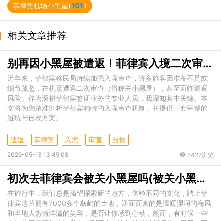
菲律宾机场小黑屋(
101
)
相关文章推荐
别再因小黑屋被遣返！菲律宾入境二次审查的避坑与自救全攻略
近年来，菲律宾移民局持续加强入境审查，许多旅客因准备不足或
细节疏忽，在机场遭遇二次审查（俗称关小黑屋），甚至面临遣返
风险。作为深耕菲律宾签证业务的专业人员，我深知其中关键。本
文将为您精准剖析菲律宾独特的入境审查机制，并提供一套完整的
避坑与自救方案。
遣返
菲律宾
入境
审查
自救
2026-05-13 13:45:08
5427浏览
初次去菲律宾会被关小黑屋吗(被关小黑屋的处理方式)
在旅行中，我们总是渴望探索新的地方，体验不同的文化，踏上菲
律宾这片拥有7000多个岛屿的土地，迎面而来的是温暖湿润的海风
和当地人热情洋溢的笑容，是否让你感到心动，然而，有时候一些