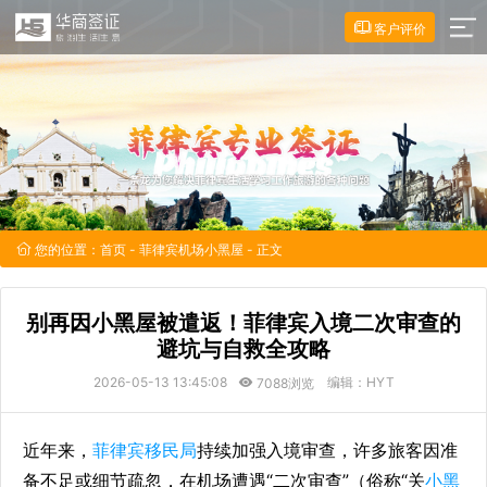
客户评价
您的位置：
首页
-
菲律宾机场小黑屋
- 正文
别再因小黑屋被遣返！菲律宾入境二次审查的
避坑与自救全攻略
2026-05-13 13:45:08
编辑：HYT
7088浏览
近年来，
菲律宾移民局
持续加强入境审查，许多旅客因准
备不足或细节疏忽，在机场遭遇“二次审查”（俗称“关
小黑