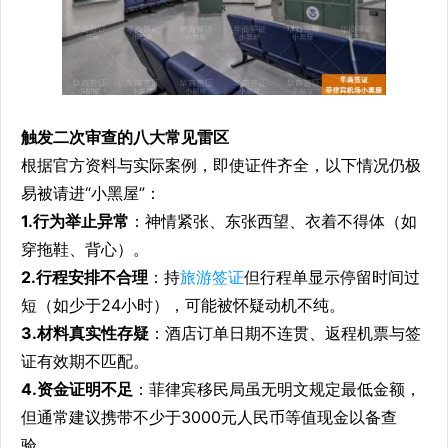
触发二次审查的八大常见雷区
根据官方资料与实际案例，即使证件齐全，以下情况仍极
易被请进“小黑屋”：
1.行为举止异常
：神情紧张、东张西望、衣着不得体（如
穿拖鞋、背心）。
2.行程安排不合理
：持
旅游签证
但行程单显示停留时间过
短（如少于24小时），可能被怀疑动机不纯。
3.材料真实性存疑
：酒店订单日期不连贯、返程机票与签
证有效期不匹配。
4.资金证明不足
：菲律宾移民局虽无明文规定最低金额，
但通常建议携带不少于3000元人民币等值现金以备查
验。