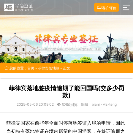
客户评价
您的位置：
首页
-
菲律宾落地签
- 正文
菲律宾落地签疫情逾期了能回国吗(交多少罚
款)
2025-05-06 20:09:02
编辑：bianji-Ms-teng
5250浏览
菲律宾国家在前些年全面叫停落地签证入境的申请，因此
当初持有落地签证在境内居留的中国游客，在签证逾期之