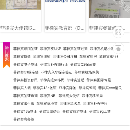
菲律宾大使馆取证单图片样式讲解
菲律宾教育部（DEPED）图文讲解
菲律宾签证续签图片样式讲解
菲律宾跟团签证
菲律宾双认证
菲律宾签证过期
菲律宾机场小黑屋
菲律宾快递
菲律宾律师
菲律宾公司注册
菲律宾租房
菲律宾旅行社
菲律宾电子签证
菲律宾补办旅行证
菲律宾Q2探亲签
菲律宾Q1探亲签
菲律宾入华探亲签证
菲律宾机场保关
菲律宾投资移民
菲律宾退休移民
菲律宾遣返
菲律宾国际驾照
菲律宾入籍
菲律宾13c签证
菲律宾降签
菲律宾驾照
菲律宾ecc清关
菲律宾签证逾期
菲律宾NBI
菲律宾大使馆
菲律宾移民局
菲律宾出生纸
菲律宾落地签
菲律宾黑名单
菲律宾补办护照
菲律宾13a签证
菲律宾结婚证
菲律宾旅游签证
菲律宾9g工签
菲律宾商务签