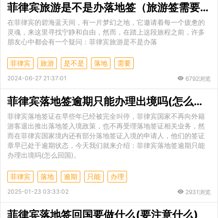
菲律宾旅游是不是办落地签（旅游签需要的材料）
在菲律宾的碧海蓝天间，有一片梦幻之地，它邀请着每一个疲惫的
灵魂，来这里寻找宁静和自由，然而，在踏上这段旅程之前，许多
朋友心中都会有一个疑问：菲律宾旅游是不是办落
菲律宾
旅游
是不是
落地
需要
2024-06-27 21:37:01
6792浏览
菲律宾落地签逾期只能办理出境吗(怎么回国)
菲律宾落地签证在早些年已经被完全叫停，菲律宾国家不再向外籍
游客退出推出落地签入境政策，也不再受理落地签证相关业务，然
而在菲律宾国家境内还有部分落地签证入境的申请人，他们的签证
章早已处于逾期状态，今天我们就来介绍：菲律宾落地签逾期只能
办理出境吗(怎么回国)。
菲律宾
落地
逾期
只能
办理
2025-01-23 03:33:02
2931浏览
菲律宾落地签回国要做什么(要注意什么)