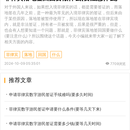
对于外国人来说，如果想入境菲律宾的话，都是需要签证的，而落
地签在几年之前，是一种最为常见的入境菲律宾的签证，但后来由
于某些原因，落地签被暂停使用了，所以现在落地签在菲律宾境
内，就是非法签证，持有者一旦被发现，后果是很严重的，但是，
也会有人想要知道一个问题，那就是，菲律宾落地签回国要做什么
(要注意什么)？所以围绕这个话题，今天小编就来带大家一起了解下
相关方面的内容。
菲律宾
落地
回国
什么
2024-10-09 05:35:01
7709浏览
推荐文章
申请菲律宾数字游民签证手续难吗(要多久时间)
菲律宾数字游民签证申请要什么条件(要等几天下来)
申请菲律宾数字游民签证需要多少钱(要等几天时间)