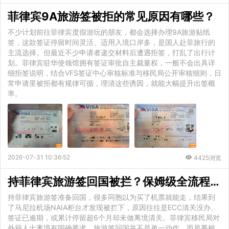
菲律宾9A旅游签被拒的常见原因有哪些？
不少计划前往菲律宾度假游玩的朋友，都会选择办理9A旅游贴纸
签，这款签证停留时间灵活、适用入境口岸多，是国人赴菲旅行的
主流选择。但最近不少申请者递交材料后遭遇拒签，打乱了出行计
划。菲律宾驻华使领馆拥有签证审批自主裁量权，一般不会出具详
细拒签说明，结合VFS签证中心审核标准与移民局公开审核细则，日
常申请里被拒都有规律可循，理清这些诱因，就能大幅提升出签概
率。
2026-07-31 10:36:52
4425浏览
持菲律宾旅游签回国被拦？保姆级全流程解析：ECC清关+逾期补救+机场通关实录
持菲律宾旅游签准备回国，很多同胞以为买了机票就能走，结果到
了马尼拉机场NAIA柜台才发现被拦下，原因往往是ECC清关没办、
签证已逾期，或累计停留超6个月却未做离境清关。菲律宾移民局对
外籍人士离境有明确要求，旅游签回国并不是单一动作，而是要根