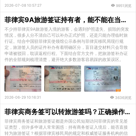
2026-07-08 10:57:27
9951浏览
菲律宾9A旅游签证持有者，能不能在当地补办正式护照？官方政策详解
不少持菲律宾9A旅游签入境的游客，会遇到护照遗失、损毁的突发
情况，很多人分不清自己可以补办正式护照，还是只能办理临时旅
行证。结合中国驻菲律宾使领馆公示条例与菲律宾移民局现行规
定，旅游签人员的证件补办有着明确区分，盲目递交材料只会导致
申请被驳回，耽误返程行程。下面结合官方文件，把旅游签补办证
件的全部规则梳理清楚，避开绝大多数游客容易踩的政策误区。
2026-06-29 10:16:31
3636浏览
菲律宾商务签可以转旅游签吗？正确操作指南
菲律宾商务签证和旅游签证都是外国公民短期访问菲律宾的常见签
证类型，但许多申请人常常困惑：持有商务签证入境后，能否直接
转为旅游签证？根据菲律宾移民局的规定和权威签证服务机构的信