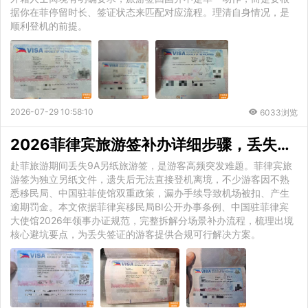
据你在菲停留时长、签证状态来匹配对应流程。理清自身情况，是
顺利登机的前提。
2026-07-29 10:58:10
6033浏览
2026菲律宾旅游签补办详细步骤，丢失签证出境避坑须知
赴菲旅游期间丢失9A另纸旅游签，是游客高频突发难题。菲律宾旅
游签为独立另纸文件，遗失后无法直接登机离境，不少游客因不熟
悉移民局、中国驻菲使馆双重政策，漏办手续导致机场被扣、产生
逾期罚金。本文依据菲律宾移民局BI公开办事条例、中国驻菲律宾
大使馆2026年领事办证规范，完整拆解分场景补办流程，梳理出境
核心避坑要点，为丢失签证的游客提供合规可行解决方案。