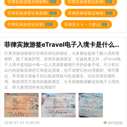
菲律宾旅游签办理材料(
726
)
菲律宾旅游签证价格(
173
)
菲律宾旅游签证有效期(
456
)
菲律宾旅游签证续签(
746
)
菲律宾旅游签证转签(
230
)
菲律宾９Ａ－２签证(
69
)
菲律宾旅游签eTravel电子入境卡是什么？全面科普入境必备凭证
打算持旅游签前往菲律宾游玩的朋友，大多都会提前了解入境所需
材料，除了有效护照、菲律宾旅游签证、往返机票之外，eTravel电
子入境卡是现如今每一位入境游客都绕不开的必备手续。不少初次
出行的游客容易把它和签证混淆，也不清楚它的办理规则、填写要
点，常常因为准备不到位耽误登机与机场通关。结合菲律宾移民
局、检疫局官方发布的最新规定，今天就细致讲解这份电子入境凭
证，帮大家理清所有实用细节
2026-07-31 10:40:39
6678浏览