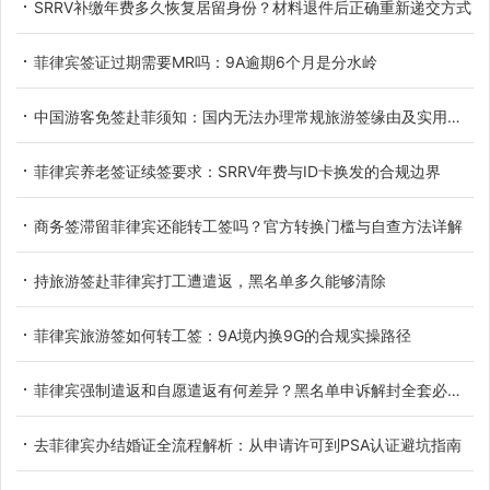
SRRV补缴年费多久恢复居留身份？材料退件后正确重新递交方式
菲律宾签证过期需要MR吗：9A逾期6个月是分水岭
中国游客免签赴菲须知：国内无法办理常规旅游签缘由及实用替代方案
菲律宾养老签证续签要求：SRRV年费与ID卡换发的合规边界
商务签滞留菲律宾还能转工签吗？官方转换门槛与自查方法详解
持旅游签赴菲律宾打工遭遣返，黑名单多久能够清除
菲律宾旅游签如何转工签：9A境内换9G的合规实操路径
菲律宾强制遣返和自愿遣返有何差异？黑名单申诉解封全套必备材料详解
去菲律宾办结婚证全流程解析：从申请许可到PSA认证避坑指南