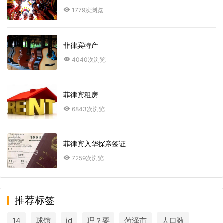
1779次浏览
菲律宾特产
4040次浏览
菲律宾租房
6843次浏览
菲律宾入华探亲签证
7259次浏览
推荐标签
14
球馆
id
理？要
菏泽市
人口数