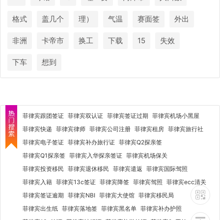
格式
盖几个
理）
气温
赛面签
外出
非洲
卡帝市
换工
下载
15
失效
下车
想到
菲律宾跟团签证
菲律宾双认证
菲律宾签证过期
菲律宾机场小黑屋
菲律宾快递
菲律宾律师
菲律宾公司注册
菲律宾租房
菲律宾旅行社
菲律宾电子签证
菲律宾补办旅行证
菲律宾Q2探亲签
菲律宾Q1探亲签
菲律宾入华探亲签证
菲律宾机场保关
菲律宾投资移民
菲律宾退休移民
菲律宾遣返
菲律宾国际驾照
菲律宾入籍
菲律宾13c签证
菲律宾降签
菲律宾驾照
菲律宾ecc清关
菲律宾签证逾期
菲律宾NBI
菲律宾大使馆
菲律宾移民局
菲律宾出生纸
菲律宾落地签
菲律宾黑名单
菲律宾补办护照