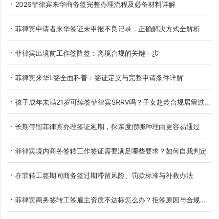
2026菲律宾来华商务签完整办理流程及必备材料详解
菲律宾申请者来华签证未申报不良记录，正确解决方式全解析
菲律宾出境前工作签降签：离境合规的关键一步
菲律宾来华L签全面科普：签证定义与完整申请条件详解
孩子成年未满21岁可续签菲律宾SRRV吗？子女超龄合规居留过渡办法详解
长期停留菲律宾办理签证延期，探亲度假哪种理由更容易通过
菲律宾境内商务签转工作签证需要满足哪些要求？如何自我判定
在菲转工签期间商务签过期滞留风险、罚款标准与补救办法
菲律宾商务签转工签雇主资质不达标怎么办？拒签原因与合规解决办法