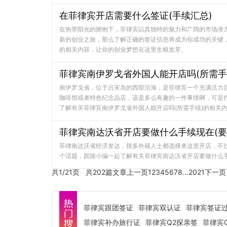
在菲律宾开店需要什么签证(手续汇总)
在热带阳光的拥抱下，菲律宾以其独特的魅力和广阔的市场潜
新的创业之旅，那么了解正确的签证信息将成为你成功的关键，
的相关内容，让你的创业梦想在这里生根发芽。
菲律宾南伊罗戈省外国人能开店吗(所需手
南伊罗戈省，位于吕宋岛的西部沿海，是菲律宾一个充满活力
咖啡馆或者特色纪念品店，该是多么有趣的一件事情啊，可是
了解有关菲律宾南伊罗戈省外国人能开店吗(所需手续)的相关
菲律宾南达沃省开店要做什么手续现在(要
菲律南达沃省经济发达，很多外籍人士都选择来这里开店，不
个话题，跟随小编一起了解有关菲律宾南达沃省开店要做什么手
共1/21页 共202篇文章
上一页
1
2
3
4
5
6
7
8
...
20
21
下一页
菲律宾跟团签证
菲律宾双认证
菲律宾签证
菲律宾补办旅行证
菲律宾Q2探亲签
菲律宾