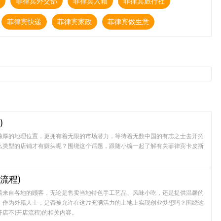
菲律宾外交部
菲律宾入籍
菲律宾旅行社
菲律宾快递
菲律宾家政
菲律宾做生意
)
独厚的地理位置，更拥有着无限的市场潜力，等待着无数中国的有志之士去开拓
么类型的店铺才有赚头呢？围绕这个话题，跟随小编一起了解有关菲律宾卡皮斯
流程)
着来自各地的顾客，无论是售卖当地特色手工艺品、风味小吃，还是提供温馨的
，作为外籍人士，是否被允许在这片充满活力的土地上实现创业梦想吗？围绕这
店不(开店流程)的相关内容。