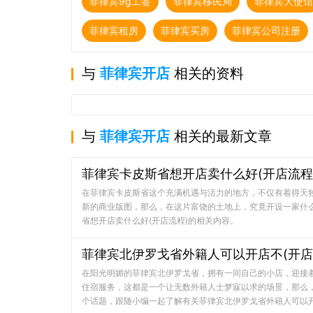
菲律宾9g工签
菲律宾移民局
菲律宾大使馆
菲律宾租房
菲律宾买房
菲律宾公司注册
与
菲律宾开店
相关的资料
与
菲律宾开店
相关的最新文章
菲律宾卡皮斯省想开店卖什么好(开店流程
在菲律宾卡皮斯省这个充满机遇与活力的地方，不仅有着得天
新的商业版图，那么，在这片富饶的土地上，究竟开设一家什
省想开店卖什么好(开店流程)的相关内容。
菲律宾北伊罗戈省外籍人可以开店不(开店
在阳光明媚的菲律宾北伊罗戈省，拥有一间自己的小店，迎接
住宿服务，这都是一个让无数外籍人士梦寐以求的场景，那么
个话题，跟随小编一起了解有关菲律宾北伊罗戈省外籍人可以开