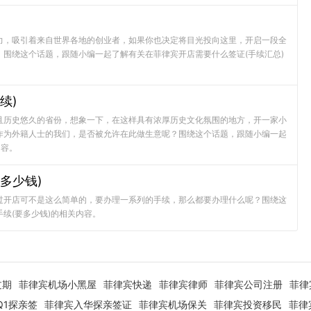
力，吸引着来自世界各地的创业者，如果你也决定将目光投向这里，开启一段全
围绕这个话题，跟随小编一起了解有关在菲律宾开店需要什么签证(手续汇总)
续)
且历史悠久的省份，想象一下，在这样具有浓厚历史文化氛围的地方，开一家小
作为外籍人士的我们，是否被允许在此做生意呢？围绕这个话题，跟随小编一起
内容。
多少钱)
过开店可不是这么简单的，要办理一系列的手续，那么都要办理什么呢？围绕这
续(要多少钱)的相关内容。
过期
菲律宾机场小黑屋
菲律宾快递
菲律宾律师
菲律宾公司注册
菲律
Q1探亲签
菲律宾入华探亲签证
菲律宾机场保关
菲律宾投资移民
菲律