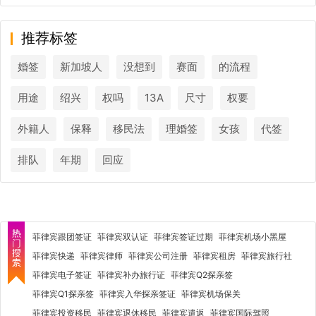
推荐标签
婚签
新加坡人
没想到
赛面
的流程
用途
绍兴
权吗
13A
尺寸
权要
外籍人
保释
移民法
理婚签
女孩
代签
排队
年期
回应
菲律宾跟团签证
菲律宾双认证
菲律宾签证过期
菲律宾机场小黑屋
菲律宾快递
菲律宾律师
菲律宾公司注册
菲律宾租房
菲律宾旅行社
菲律宾电子签证
菲律宾补办旅行证
菲律宾Q2探亲签
菲律宾Q1探亲签
菲律宾入华探亲签证
菲律宾机场保关
菲律宾投资移民
菲律宾退休移民
菲律宾遣返
菲律宾国际驾照