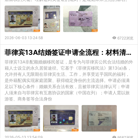
2026-06-03 13:24:58
6722浏览
菲律宾13A结婚签证申请全流程：材料清单、面试问答与常见拒签原因解析
菲律宾13A非配额婚姻移民签证，是专为与菲律宾公民合法结婚的外
籍人士设立的永久居留途径。它基于《菲律宾移民法》第13(a)条，
允许持有人无限期在菲律宾生活、工作，并享受近乎国民的福利，
是外籍配偶实现家庭团聚、获得稳定身份的主流选择。申请必须满
足以下核心条件：婚姻关系合法有效，且被菲律宾法律认可；申请
人须来自与菲律宾有互惠协议的国家（中国在列）；申请人需以旅
游签、商务签等合法身份
2026-05-13 13:54:09
9587浏览