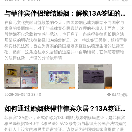
与菲律宾伴侣缔结婚姻：解锁13A签证的居留优势与合规要务
在多元文化交融日益频繁的今天，跨国婚姻已成为联结不同国家与
家庭的美丽纽带。对于与菲律宾公民喜结连理的外籍人士而言，这
段婚姻不仅承载着情感与承诺，也开启了一条获得菲律宾长期合法
居留权的明确法律路径13A婚姻签证。这一特殊签证类别，植根于菲
律宾移民法案，旨在为真实的跨国婚姻家庭提供稳定生活的法律基
础。然而，这条通往永久居留的道路并非自动铺就，它伴随着清晰
的法律优势、严谨的分阶段申请
2026-05-09 13:23:40
5487浏览
如何通过婚姻获得菲律宾永居？13A签证办理流程与核心权益详解
菲律宾13A签证，正式名称为13(a)非配额婚姻移民签证，是菲律宾
移民局根据1940年《移民法》第13条专为与菲律宾公民合法结婚的
外籍人士设立的移民类居留签证。该签证为跨国婚姻家庭提供了最