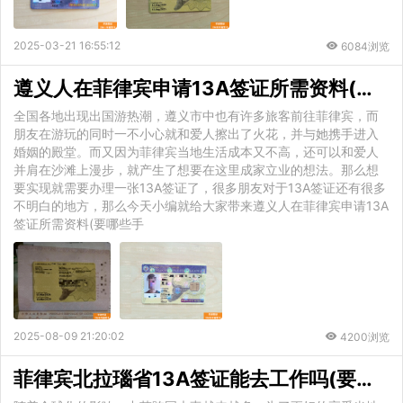
2025-03-21 16:55:12
6084浏览
遵义人在菲律宾申请13A签证所需资料(要哪些手续)
全国各地出现出国游热潮，遵义市中也有许多旅客前往菲律宾，而
朋友在游玩的同时一不小心就和爱人擦出了火花，并与她携手进入
婚姻的殿堂。而又因为菲律宾当地生活成本又不高，还可以和爱人
并肩在沙滩上漫步，就产生了想要在这里成家立业的想法。那么想
要实现就需要办理一张13A签证了，很多朋友对于13A签证还有很多
不明白的地方，那么今天小编就给大家带来遵义人在菲律宾申请13A
签证所需资料(要哪些手
2025-08-09 21:20:02
4200浏览
菲律宾北拉瑙省13A签证能去工作吗(要准备什么)