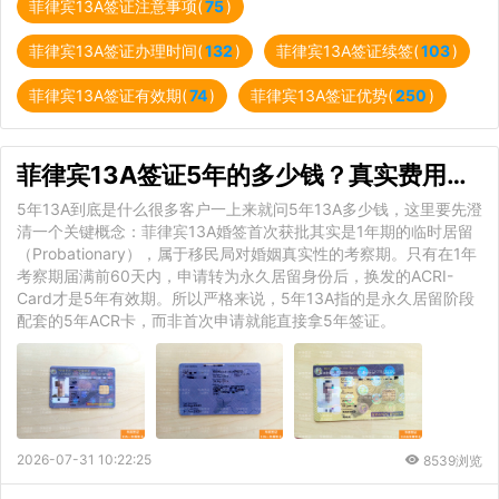
菲律宾13A签证注意事项(
75
)
菲律宾13A签证办理时间(
132
)
菲律宾13A签证续签(
103
)
菲律宾13A签证有效期(
74
)
菲律宾13A签证优势(
250
)
菲律宾13A签证5年的多少钱？真实费用拆解与避坑指南
5年13A到底是什么很多客户一上来就问5年13A多少钱，这里要先澄
清一个关键概念：菲律宾13A婚签首次获批其实是1年期的临时居留
（Probationary），属于移民局对婚姻真实性的考察期。只有在1年
考察期届满前60天内，申请转为永久居留身份后，换发的ACRI-
Card才是5年有效期。所以严格来说，5年13A指的是永久居留阶段
配套的5年ACR卡，而非首次申请就能直接拿5年签证。
2026-07-31 10:22:25
8539浏览