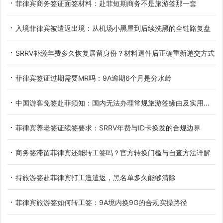
菲律宾商务签证面签材料：赴菲短期商务不是旅游签那一套
入境菲律宾被遣返出境：从机场小黑屋到后续洗黑的全链路复盘
SRRV补缴年费多久恢复居留身份？材料退件后正确重新递交方式
菲律宾签证过期需要MR吗：9A逾期6个月是分水岭
中国游客免签赴菲须知：国内无法办理常规旅游签缘由及实用替代方案
菲律宾养老签证续签要求：SRRV年费与ID卡换发的合规边界
商务签滞留菲律宾还能转工签吗？官方转换门槛与自查方法详解
持旅游签赴菲律宾打工遭遣返，黑名单多久能够清除
菲律宾旅游签如何转工签：9A境内换9G的合规实操路径