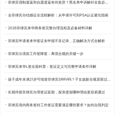
菲律宾强制遣返和自愿遣返有何差异？黑名单申诉解封全套必备材料详解
去菲律宾办结婚证全流程解析：从申请许可到PSA认证避坑指南
2026菲律宾来华商务签完整办理流程及必备材料详解
菲律宾申请者来华签证未申报不良记录，正确解决方式全解析
菲律宾出境前工作签降签：离境合规的关键一步
菲律宾来华L签全面科普：签证定义与完整申请条件详解
孩子成年未满21岁可续签菲律宾SRRV吗？子女超龄合规居留过渡办法详解
长期停留菲律宾办理签证延期，探亲度假哪种理由更容易通过
菲律宾境内商务签转工作签证需要满足哪些要求？如何自我判定