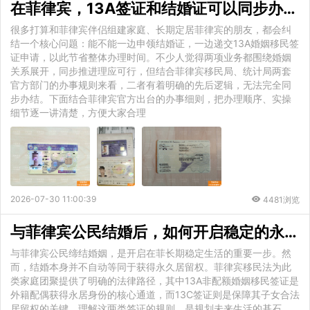
在菲律宾，13A签证和结婚证可以同步办理吗？官方流程详细解答
很多打算和菲律宾伴侣组建家庭、长期定居菲律宾的朋友，都会纠
结一个核心问题：能不能一边申领结婚证，一边递交13A婚姻移民签
证申请，以此节省整体办理时间。不少人觉得两项业务都围绕婚姻
关系展开，同步推进理应可行，但结合菲律宾移民局、统计局两套
官方部门的办事规则来看，二者有着明确的先后逻辑，无法完全同
步办结。下面结合菲律宾官方出台的办事细则，把办理顺序、实操
细节逐一讲清楚，方便大家合理
2026-07-30 11:00:39
4481浏览
与菲律宾公民结婚后，如何开启稳定的永久居留生活？13A签证和13C签证全解析
与菲律宾公民缔结婚姻，是开启在菲长期稳定生活的重要一步。然
而，结婚本身并不自动等同于获得永久居留权。菲律宾移民法为此
类家庭团聚提供了明确的法律路径，其中13A非配额婚姻移民签证是
外籍配偶获得永居身份的核心通道，而13C签证则是保障其子女合法
居留权的关键。理解这两类签证的规则，是规划未来生活的基石。