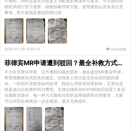
不相同，同时还要区分批复文书配套的离境许可要求，今天就结合
移民局现行官方规章，细致拆解停留天数、使用规则以及各类注意
事项，帮大家稳妥规划回国行程
2026-07-25 10:55:13
9320浏览
菲律宾MR申请遭到驳回？最全补救方式与正规申诉渠道汇总
不少在菲律宾停留、证件遇到问题的朋友，都会递交MR复议申请，
希望推翻移民局原先的裁定。但很多人初次提交后会收到驳回通
知，一时间不清楚该如何处理，既担心滞留身份受影响，又害怕选
错渠道白白耗费时间与费用。菲律宾移民局针对MR驳回设置了多层
合规救济路径，每一种方式都有对应的适用场景和办理要求，大家
可以对照自身情况一步步规划，避开无效操作。