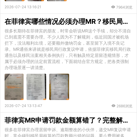
2026-07-24 13:16:21
7964浏览
在菲律宾哪些情况必须办理MR？移民局官方适用场景完整梳理
很多长期待在菲律宾的朋友，时常会听说MR这个手续，却分不清自
己到底需不需要办理。不少人因为不了解规则，临近回国才被机场
拦下，没法顺利出境，还要额外缴纳罚金，甚至留下入境不良记
录。MR通俗来讲就是移民局行政复议申请，依据菲律宾移民局行政
通告以及移民法案相关条例执行，只有触及特定居留违规情形，才
属于必须办理的法定前置流程，下面就结合官方规定，把各类强制
办理场景逐一讲清楚。
2026-07-24 13:13:47
2686浏览
菲律宾MR申请罚款金额算错了？完整解决方式一览
很多在菲律宾办理居留申诉、逾期整改的小伙伴，递交MR复议申请
时，常会碰到移民局核算的罚款数额出错的问题。要么费用被多