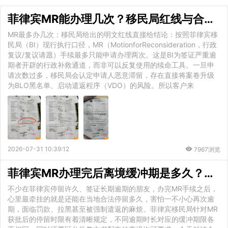
菲律宾MR能办理几次？移民局红线与合规补救全解析
MR最多办几次：移民局给出的明文红线直接给结论：按照菲律宾移
民局（BI）现行执行口径，MR（MotionforReconsideration，行政
复议/复议请愿）手续最多只能申请办理两次。这是BI为签证严重逾
期者开辟的行政补救通道，而非可以反复使用的续命工具。一旦申
请次数过多，移民局会认定申请人恶意滞留，存在直接将案卷升级
为BLO黑名单、启动遣返程序（VDO）的风险。所以客户来
2026-07-31 10:39:12
7967浏览
菲律宾MR办理完后离境缓冲期是多久？还能待几天
不少在菲律宾停留许久、签证长期逾期的朋友，办完MR手续之后，
心里最牵挂的就是还能在当地合法停留多久，害怕一不小心再次逾
期，面临罚款、拉黑甚至被强制遣返的麻烦。菲律宾移民局针对MR
获批后的停留时限有着清晰规定，不同逾期时长对应的缓冲期限各