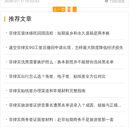
2026-07-17 10:52:33
7290浏览
上一页
1
...
推荐文章
菲律宾退休移民回国流程：短期返乡和永久退籍是两本账
递交菲律宾9G工签后撤回申请出境，怎样最大限度降低经济损失
菲律宾洗黑需要换护照么：换本新照并不能替你洗掉黑名单
菲律宾出行怎么选？免签、电子签、贴纸签全方位对比
菲律宾贴纸签办理渠道和常规材料完整指南
菲律宾旅游签证拼音重名遭黑名单误录入？成因、核验与正规解决办法
菲律宾商务签证面签材料：赴菲短期商务不是旅游签那一套