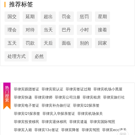
推荐标签
国交
延期
超出
罚金
惩罚
星期
理会
对待
当天
巴丹
小时
接着
五天
罚款
天后
面临
别的
回家
处理方式
必然
菲律宾跟团签证
菲律宾双认证
菲律宾签证过期
菲律宾机场小黑屋
菲律宾快递
菲律宾律师
菲律宾公司注册
菲律宾租房
菲律宾旅行社
菲律宾电子签证
菲律宾补办旅行证
菲律宾Q2探亲签
菲律宾Q1探亲签
菲律宾入华探亲签证
菲律宾机场保关
菲律宾投资移民
菲律宾退休移民
菲律宾遣返
菲律宾国际驾照
菲律宾入籍
菲律宾13c签证
菲律宾降签
菲律宾驾照
菲律宾ecc清关