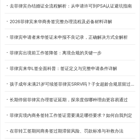
去菲律宾办结婚证全流程解析：从申请许可到PSA认证避坑指南
2026菲律宾来华商务签完整办理流程及必备材料详解
菲律宾申请者来华签证未申报不良记录，正确解决方式全解析
菲律宾出境前工作签降签：离境合规的关键一步
菲律宾来华L签全面科普：签证定义与完整申请条件详解
孩子成年未满21岁可续签菲律宾SRRV吗？子女超龄合规居留过渡办法详解
长期停留菲律宾办理签证延期，探亲度假哪种理由更容易通过
菲律宾境内商务签转工作签证需要满足哪些要求？如何自我判定
在菲转工签期间商务签过期滞留风险、罚款标准与补救办法