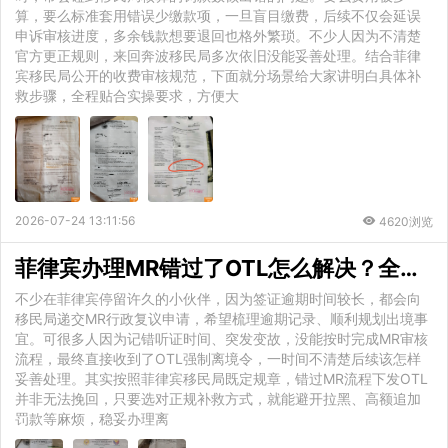
算，要么标准套用错误少缴款项，一旦盲目缴费，后续不仅会延误
申诉审核进度，多余钱款想要退回也格外繁琐。不少人因为不清楚
官方更正规则，来回奔波移民局多次依旧没能妥善处理。结合菲律
宾移民局公开的收费审核规范，下面就分场景给大家讲明白具体补
救步骤，全程贴合实操要求，方便大
2026-07-24 13:11:56
4620浏览
菲律宾办理MR错过了OTL怎么解决？全套补救方案详解
不少在菲律宾停留许久的小伙伴，因为签证逾期时间较长，都会向
移民局递交MR行政复议申请，希望梳理逾期记录、顺利规划出境事
宜。可很多人因为记错听证时间、突发变故，没能按时完成MR审核
流程，最终直接收到了OTL强制离境令，一时间不清楚后续该怎样
妥善处理。其实按照菲律宾移民局既定规章，错过MR流程下发OTL
并非无法挽回，只要选对正规补救方式，就能避开拉黑、高额追加
罚款等麻烦，稳妥办理离