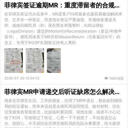
菲律宾签证逾期MR：重度滞留者的合规清算与补救路径
在菲律宾签证代办实务中，MR是客户问得最多也最容易被误解的术
语。它并非一种签证，而是指在签证严重逾期、常规续签通道关
闭、或收到移民局（BI）潜在黑名单预警时，向BI法律处
（LegalDivision）递交的MotionforReconsideration（复议/补救申
请书）。移民局体系下MR另有MissionReturn（任务返回许可）的
含义，专用于9G/9F长期签证持有人离职
2026-07-20 10:54:13
7491浏览
菲律宾MR申请递交后听证缺席怎么解决？官方合规补救全流程解析
很多在菲律宾生活、工作的朋友，办理了MR申请后，都会收到移民
局的听证通知，简单来说就是去移民局说明情况、核对材料。但生
活里难免有突发状况，比如临时要回国、突然生病，或者不小心记
错了时间，导致错过了听证，心里一下子就慌了，不知道该怎么
办。别担心，今天就结合菲律宾移民局的实际办事要求，给大家讲