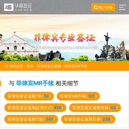
客户评价
您的位置：
首页
-
菲律宾签证逾期
- 菲律宾MR手续
与
菲律宾MR手续
相关细节
菲律宾签证逾期1年(
10
)
菲律宾MR手续(
121
)
菲律宾签证逾期处理方式(
416
)
菲律宾签证逾期停留(
53
)
菲律宾签证逾期罚款(
241
)
菲律宾签证逾期后果(
239
)