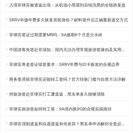
入境菲律宾被遣返出境：从机场小黑屋到后续洗黑的全链路复盘
SRRV补缴年费多久恢复居留身份？材料退件后正确重新递交方式
菲律宾签证过期需要MR吗：9A逾期6个月是分水岭
中国游客免签赴菲须知：国内无法办理常规旅游签缘由及实用替代方案
菲律宾养老签证续签要求：SRRV年费与ID卡换发的合规边界
商务签滞留菲律宾还能转工签吗？官方转换门槛与自查方法详解
持旅游签赴菲律宾打工遭遣返，黑名单多久能够清除
菲律宾旅游签如何转工签：9A境内换9G的合规实操路径
菲律宾强制遣返和自愿遣返有何差异？黑名单申诉解封全套必备材料详解