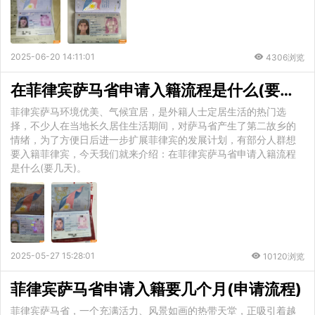
2025-06-20 14:11:01
4306浏览
在菲律宾萨马省申请入籍流程是什么(要几天)
菲律宾萨马环境优美、气候宜居，是外籍人士定居生活的热门选
择，不少人在当地长久居住生活期间，对萨马省产生了第二故乡的
情绪，为了方便日后进一步扩展菲律宾的发展计划，有部分人群想
要入籍菲律宾，今天我们就来介绍：在菲律宾萨马省申请入籍流程
是什么(要几天)。
2025-05-27 15:28:01
10120浏览
菲律宾萨马省申请入籍要几个月(申请流程)
菲律宾萨马省，一个充满活力、风景如画的热带天堂，正吸引着越