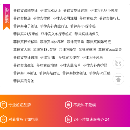
菲律宾跟团签证
菲律宾双认证
菲律宾签证过期
菲律宾机场小黑屋
菲律宾快递
菲律宾律师
菲律宾公司注册
菲律宾租房
菲律宾旅行社
菲律宾电子签证
菲律宾补办旅行证
菲律宾Q2探亲签
菲律宾Q1探亲签
菲律宾入华探亲签证
菲律宾机场保关
菲律宾投资移民
菲律宾退休移民
菲律宾遣返
菲律宾国际驾照
菲律宾入籍
菲律宾13c签证
菲律宾降签
菲律宾驾照
菲律宾ecc清关
菲律宾签证逾期
菲律宾NBI
菲律宾大使馆
菲律宾移民局
菲律宾出生纸
菲律宾落地签
菲律宾黑名单
菲律宾补办护照
菲律宾13a签证
菲律宾结婚证
菲律宾旅游签证
菲律宾9g工签
菲律宾商务签
专业签证品牌
不欺诈不隐瞒
对菲业务了如指掌
24小时快速服务7*24