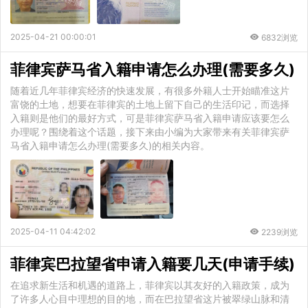
2025-04-21 00:00:01
6832浏览
菲律宾萨马省入籍申请怎么办理(需要多久)
随着近几年菲律宾经济的快速发展，有很多外籍人士开始瞄准这片
富饶的土地，想要在菲律宾的土地上留下自己的生活印记，而选择
入籍则是他们的最好方式，可是菲律宾萨马省入籍申请应该要怎么
办理呢？围绕着这个话题，接下来由小编为大家带来有关菲律宾萨
马省入籍申请怎么办理(需要多久)的相关内容。
2025-04-11 04:42:02
2239浏览
菲律宾巴拉望省申请入籍要几天(申请手续)
在追求新生活和机遇的道路上，菲律宾以其友好的入籍政策，成为
了许多人心目中理想的目的地，而在巴拉望省这片被翠绿山脉和清