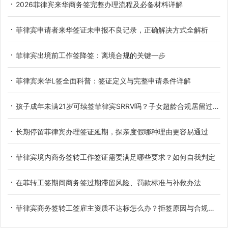
2026菲律宾来华商务签完整办理流程及必备材料详解
菲律宾申请者来华签证未申报不良记录，正确解决方式全解析
菲律宾出境前工作签降签：离境合规的关键一步
菲律宾来华L签全面科普：签证定义与完整申请条件详解
孩子成年未满21岁可续签菲律宾SRRV吗？子女超龄合规居留过渡办法详解
长期停留菲律宾办理签证延期，探亲度假哪种理由更容易通过
菲律宾境内商务签转工作签证需要满足哪些要求？如何自我判定
在菲转工签期间商务签过期滞留风险、罚款标准与补救办法
菲律宾商务签转工签雇主资质不达标怎么办？拒签原因与合规解决办法