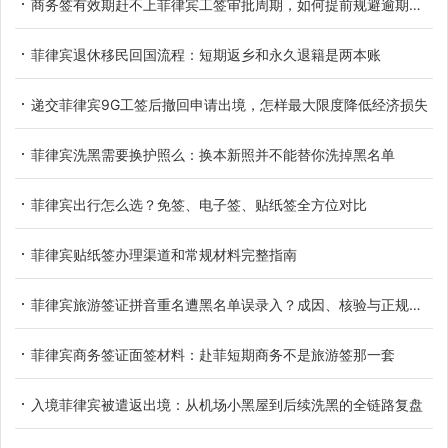
商务签有效期赶不上菲律宾工签审批周期，如何提前规避逾期滞留
菲律宾退休移民回国流程：短期返乡和永久退籍是两本账
递交菲律宾9G工签后撤回申请出境，怎样最大限度降低经济损失
菲律宾洗黑需要换护照么：换本新照并不能替你洗掉黑名单
菲律宾出行怎么选？免签、电子签、贴纸签全方位对比
菲律宾贴纸签办理渠道和常规材料完整指南
菲律宾旅游签证拼音重名遭黑名单误录入？成因、核验与正规解决办法
菲律宾商务签证面签材料：赴菲短期商务不是旅游签那一套
入境菲律宾被遣返出境：从机场小黑屋到后续洗黑的全链路复盘