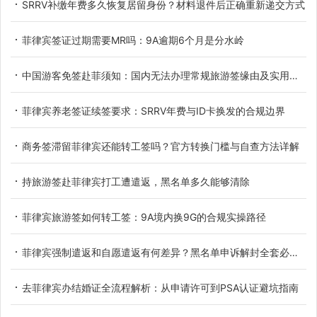
SRRV补缴年费多久恢复居留身份？材料退件后正确重新递交方式
菲律宾签证过期需要MR吗：9A逾期6个月是分水岭
中国游客免签赴菲须知：国内无法办理常规旅游签缘由及实用替代方案
菲律宾养老签证续签要求：SRRV年费与ID卡换发的合规边界
商务签滞留菲律宾还能转工签吗？官方转换门槛与自查方法详解
持旅游签赴菲律宾打工遭遣返，黑名单多久能够清除
菲律宾旅游签如何转工签：9A境内换9G的合规实操路径
菲律宾强制遣返和自愿遣返有何差异？黑名单申诉解封全套必备材料详解
去菲律宾办结婚证全流程解析：从申请许可到PSA认证避坑指南