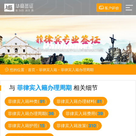
客户评价
您的位置：
首页
-
菲律宾入籍
- 菲律宾入籍办理周期
与
菲律宾入籍办理周期
相关细节
菲律宾入籍种类(
91
)
菲律宾入籍办理材料(
81
)
菲律宾入籍办理周期(
36
)
菲律宾入籍费用(
39
)
菲律宾入籍护照(
15
)
菲律宾入籍政策(
310
)