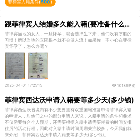
菲律宾入籍条件(
500
)
跟菲律宾人结婚多久能入籍(要准备什么材料)
菲律宾当地的女人，一旦怀孕，就会选择生下来，他们没有堕胎的
习惯！所以当地的医院根本就不会做人流！如果你一不小心在菲律
宾怀孕了，怎么办呢？
2025-04-01 17:25:15
10186浏览
菲律宾西达沃申请入籍要等多少天(多少钱)
菲律宾西达沃省境内有不少想要拥有双重国籍准备申请菲律宾入籍
的申请人，对他们之中的部分申请人来说，入籍申请的条件和要求
不仅需要符合个人预期，还需要根据入籍申请需要耗费的时间安排
往后的活动行程，因此对入籍申请时间周期关注较多，今天我们就
来介绍：菲律宾西达沃申请入籍要等多少天(多少钱)。