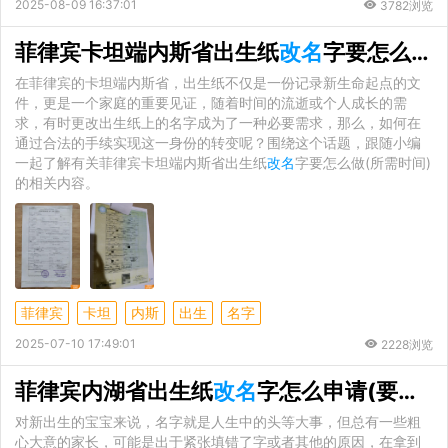
2025-08-09 16:37:01
3782浏览
菲律宾卡坦端内斯省出生纸
改名
字要怎么做(所需时间)
在菲律宾的卡坦端内斯省，出生纸不仅是一份记录新生命起点的文
件，更是一个家庭的重要见证，随着时间的流逝或个人成长的需
求，有时更改出生纸上的名字成为了一种必要需求，那么，如何在
通过合法的手续实现这一身份的转变呢？围绕这个话题，跟随小编
一起了解有关菲律宾卡坦端内斯省出生纸
改名
字要怎么做(所需时间)
的相关内容。
菲律宾
卡坦
内斯
出生
名字
2025-07-10 17:49:01
2228浏览
菲律宾内湖省出生纸
改名
字怎么申请(要等多久)
对新出生的宝宝来说，名字就是人生中的头等大事，但总有一些粗
心大意的家长，可能是出于紧张填错了字或者其他的原因，在拿到