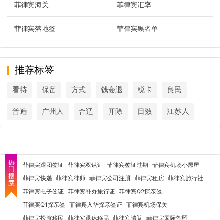
菲律宾海关
菲律宾汇率
菲律宾落地签
菲律宾黑名单
推荐标签
看待
保留
方式
钱会退
税卡
良民
普遍
广州人
合适
开除
日数
江苏人
菲律宾跟团签证
菲律宾双认证
菲律宾签证过期
菲律宾机场小黑屋
菲律宾快递
菲律宾律师
菲律宾公司注册
菲律宾租房
菲律宾旅行社
菲律宾电子签证
菲律宾补办旅行证
菲律宾Q2探亲签
菲律宾Q1探亲签
菲律宾入华探亲签证
菲律宾机场保关
菲律宾投资移民
菲律宾退休移民
菲律宾遣返
菲律宾国际驾照