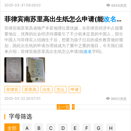
2025-03-31 09:29:02
6846浏览
菲律宾南苏里高出生纸怎么申请(能
改名
字吗
菲律宾南苏里高省物产丰富地理位置优越，在菲律宾经济中占据重
要地位，优厚的社会经济待遇吸引了不少前来定居的中国人，部分
中国人与菲律宾人结婚生子后，想要为孩子日后的成长教育做好规
划，因此出生纸的申请办理就成为了重中之重的项目，今天我们就
来介绍：菲律宾南苏里高出生纸怎么申请(能
改名
字吗)。
菲律宾
苏里高
出生
怎么
申请
2025-03-22 20:07:01
9600浏览
上一页
1
字母筛选
全部
A
B
C
D
E
F
G
H