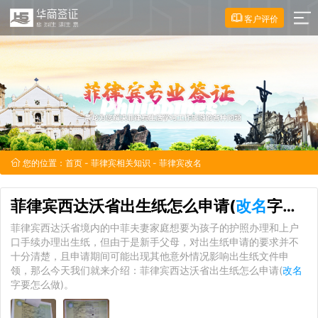
客户评价
您的位置：
首页
-
菲律宾相关知识
- 菲律宾改名
菲律宾西达沃省出生纸怎么申请(
改名
字要怎么做)
菲律宾西达沃省境内的中菲夫妻家庭想要为孩子的护照办理和上户
口手续办理出生纸，但由于是新手父母，对出生纸申请的要求并不
十分清楚，且申请期间可能出现其他意外情况影响出生纸文件申
领，那么今天我们就来介绍：菲律宾西达沃省出生纸怎么申请(
改名
字要怎么做)。