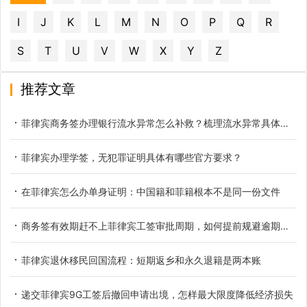
I
J
K
L
M
N
O
P
Q
R
S
T
U
V
W
X
Y
Z
推荐文章
菲律宾商务签办理银行流水异常怎么补救？梳理流水异常具体类型
菲律宾办理学签，无犯罪证明具体有哪些官方要求？
在菲律宾怎么办单身证明：中国籍和菲籍根本不是同一份文件
商务签有效期赶不上菲律宾工签审批周期，如何提前规避逾期滞留
菲律宾退休移民回国流程：短期返乡和永久退籍是两本账
递交菲律宾9G工签后撤回申请出境，怎样最大限度降低经济损失