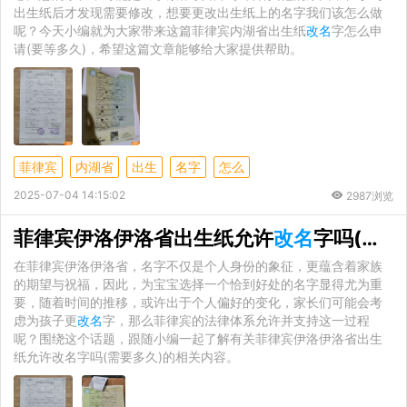
出生纸后才发现需要修改，想要更改出生纸上的名字我们该怎么做
呢？今天小编就为大家带来这篇菲律宾内湖省出生纸
改名
字怎么申
请(要等多久)，希望这篇文章能够给大家提供帮助。
菲律宾
内湖省
出生
名字
怎么
2025-07-04 14:15:02
2987浏览
菲律宾伊洛伊洛省出生纸允许
改名
字吗(需要多久)
在菲律宾伊洛伊洛省，名字不仅是个人身份的象征，更蕴含着家族
的期望与祝福，因此，为宝宝选择一个恰到好处的名字显得尤为重
要，随着时间的推移，或许出于个人偏好的变化，家长们可能会考
虑为孩子更
改名
字，那么菲律宾的法律体系允许并支持这一过程
呢？围绕这个话题，跟随小编一起了解有关菲律宾伊洛伊洛省出生
纸允许改名字吗(需要多久)的相关内容。