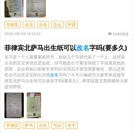
菲律宾
达沃
出生
怎么
申请
2025-09-05 14:12:02
5089浏览
菲律宾北萨马出生纸可以
改名
字吗(要多久)
名字是一个人最重要的符号，短短几个字就代表了一个人，这对新
出生的宝宝来说也是如此，但可能是出于紧张填错了字或者其他的
原因，总会有粗心的家长拿到出生纸后才发现需要修改，那么还有
机会可以给宝宝的出生纸
改名
字吗？今天小编就为大家带来这篇菲
律宾北萨马出生纸可以改名字吗(要多久)，希望这篇文章能够给大家
提供帮助。
菲律宾
萨马
出生
可以
名字