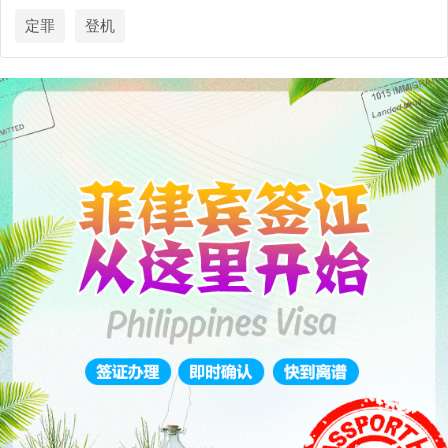
定罪
登机