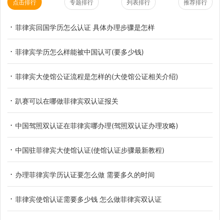
点击排行
专题排行
列表排行
推荐排行
菲律宾回国学历怎么认证 具体办理步骤是怎样
菲律宾学历怎么样能被中国认可(要多少钱)
菲律宾大使馆公证流程是怎样的(大使馆公证相关介绍)
趴赛可以在哪做菲律宾双认证报关
中国驾照双认证在菲律宾哪办理(驾照双认证办理攻略)
中国驻菲律宾大使馆认证(使馆认证步骤最新教程)
办理菲律宾学历认证要怎么做 需要多久的时间
菲律宾使馆认证需要多少钱 怎么做菲律宾双认证