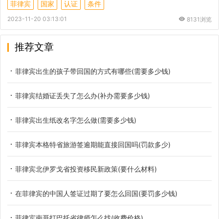
菲律宾
国家
认证
条件
2023-11-20 03:13:01
8131浏览
推荐文章
菲律宾出生的孩子带回国的方式有哪些(需要多少钱)
菲律宾结婚证丢失了怎么办(补办需要多少钱)
菲律宾出生纸改名字怎么做(需要多少钱)
菲律宾本格特省旅游签逾期能直接回国吗(罚款多少)
菲律宾北伊罗戈省投资移民新政策(要什么材料)
在菲律宾的中国人签证过期了要怎么回国(要罚多少钱)
菲律宾南哥打巴托省律师怎么找(收费价格)