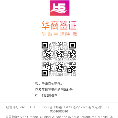
致力于华商签证代办
以及菲律宾境内的问题处理
扫一扫我要咨询
经营许可: div L-BJ-CJ00056 合作邮箱: zszt80@qq.com 咨询电话: 0063-
9561666616
公司地址: Sitio Grande Building, A. Soriano Avenue, Intramuros, Manila (本