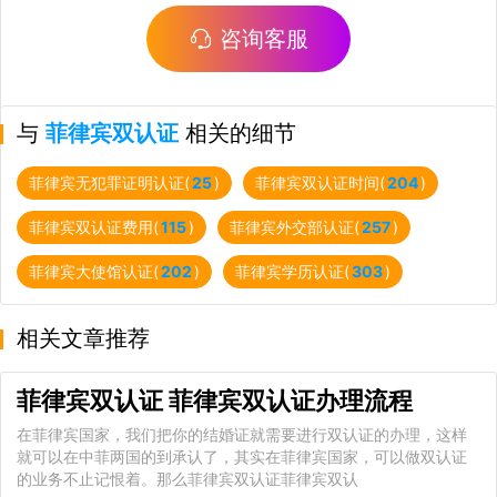
咨询客服
与
菲律宾双认证
相关的细节
菲律宾无犯罪证明认证(
25
)
菲律宾双认证时间(
204
)
菲律宾双认证费用(
115
)
菲律宾外交部认证(
257
)
菲律宾大使馆认证(
202
)
菲律宾学历认证(
303
)
相关文章推荐
菲律宾双认证 菲律宾双认证办理流程
在菲律宾国家，我们把你的结婚证就需要进行双认证的办理，这样
就可以在中菲两国的到承认了，其实在菲律宾国家，可以做双认证
的业务不止记恨着。那么菲律宾双认证菲律宾双认