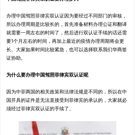
办理中国驾照菲律宾双认证因为要经过不同部门的审核，
所以办理周期是比较长的，首先准备材料办理公证和翻译
就需要一周左右的时间了，然后进行双认证手续的话还需
要1个月左右的时间，再加上最近的疫情办理周期将会更
长。大家如果时间比较紧急，也可以选择联系我们华商签
证协助。
为什么要办理中国驾照菲律宾双认证呢
因为中菲两国的相关政策和法律法规是不同的，所以在中
国开具的证件是无法直接受到菲律宾的承认的，大家就必
须经过菲律宾双认证的手续了。