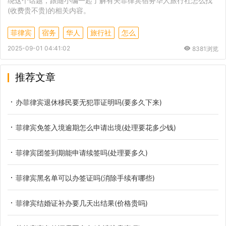
绕这个话题，跟随小编一起了解有关菲律宾宿务华人旅行社怎么找
(收费贵不贵)的相关内容。
菲律宾
宿务
华人
旅行社
怎么
2025-09-01 04:41:02
8381浏览
推荐文章
办菲律宾退休移民要无犯罪证明吗(要多久下来)
菲律宾免签入境逾期怎么申请出境(处理要花多少钱)
菲律宾团签到期能申请续签吗(处理要多久)
菲律宾黑名单可以办签证吗(消除手续有哪些)
菲律宾结婚证补办要几天出结果(价格贵吗)