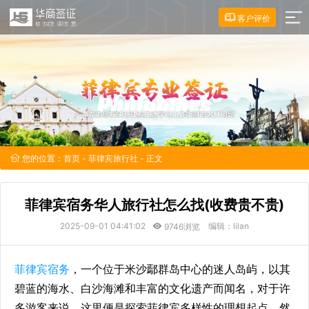
客户评价
您的位置：
首页
-
菲律宾旅行社
- 正文
菲律宾宿务华人旅行社怎么找(收费贵不贵)
2025-09-01 04:41:02
编辑：lilan
9746浏览
菲律宾宿务
，一个位于米沙鄢群岛中心的迷人岛屿，以其
碧蓝的海水、白沙海滩和丰富的文化遗产而闻名，对于许
多游客来说，这里便是探索菲律宾多样性的理想起点，然