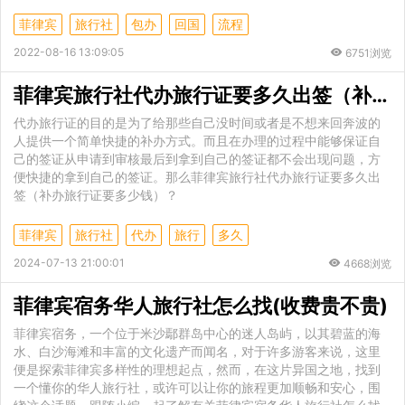
菲律宾
旅行社
包办
回国
流程
2022-08-16 13:09:05
6751浏览
菲律宾旅行社代办旅行证要多久出签（补办旅行证要多少钱）
代办旅行证的目的是为了给那些自己没时间或者是不想来回奔波的
人提供一个简单快捷的补办方式。而且在办理的过程中能够保证自
己的签证从申请到审核最后到拿到自己的签证都不会出现问题，方
便快捷的拿到自己的签证。那么菲律宾旅行社代办旅行证要多久出
签（补办旅行证要多少钱）？
菲律宾
旅行社
代办
旅行
多久
2024-07-13 21:00:01
4668浏览
菲律宾宿务华人旅行社怎么找(收费贵不贵)
菲律宾宿务，一个位于米沙鄢群岛中心的迷人岛屿，以其碧蓝的海
水、白沙海滩和丰富的文化遗产而闻名，对于许多游客来说，这里
便是探索菲律宾多样性的理想起点，然而，在这片异国之地，找到
一个懂你的华人旅行社，或许可以让你的旅程更加顺畅和安心，围