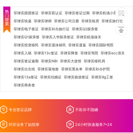
菲律宾跟团签证
菲律宾双认证
菲律宾签证过期
菲律宾机场小黑屋
菲律宾快递
菲律宾律师
菲律宾公司注册
菲律宾租房
菲律宾旅行社
菲律宾电子签证
菲律宾补办旅行证
菲律宾Q2探亲签
菲律宾Q1探亲签
菲律宾入华探亲签证
菲律宾机场保关
菲律宾投资移民
菲律宾退休移民
菲律宾遣返
菲律宾国际驾照
菲律宾入籍
菲律宾13c签证
菲律宾降签
菲律宾驾照
菲律宾ecc清关
菲律宾签证逾期
菲律宾NBI
菲律宾大使馆
菲律宾移民局
菲律宾出生纸
菲律宾落地签
菲律宾黑名单
菲律宾补办护照
菲律宾13a签证
菲律宾结婚证
菲律宾旅游签证
菲律宾9g工签
菲律宾商务签
专业签证品牌
不欺诈不隐瞒
对菲业务了如指掌
24小时快速服务7*24