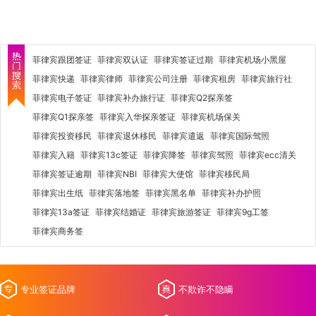
菲律宾跟团签证
菲律宾双认证
菲律宾签证过期
菲律宾机场小黑屋
菲律宾快递
菲律宾律师
菲律宾公司注册
菲律宾租房
菲律宾旅行社
菲律宾电子签证
菲律宾补办旅行证
菲律宾Q2探亲签
菲律宾Q1探亲签
菲律宾入华探亲签证
菲律宾机场保关
菲律宾投资移民
菲律宾退休移民
菲律宾遣返
菲律宾国际驾照
菲律宾入籍
菲律宾13c签证
菲律宾降签
菲律宾驾照
菲律宾ecc清关
菲律宾签证逾期
菲律宾NBI
菲律宾大使馆
菲律宾移民局
菲律宾出生纸
菲律宾落地签
菲律宾黑名单
菲律宾补办护照
菲律宾13a签证
菲律宾结婚证
菲律宾旅游签证
菲律宾9g工签
菲律宾商务签
专业签证品牌
不欺诈不隐瞒