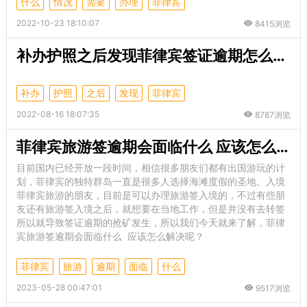
什么
情况
需要
办理
菲律宾
2022-10-23 18:10:07
8415浏览
补办护照之后发现菲律宾签证逾期怎么办？
补办
护照
之后
发现
菲律宾
2022-08-16 18:07:35
8787浏览
菲律宾旅游签逾期会面临什么 应该怎么解决呢
目前国内已经开放一段时间，相信很多朋友们都有出国游玩的计
划，菲律宾的独特群岛一直是很多人选择海滩度假的圣地。入境
菲律宾旅游的朋友，目前是可以办理旅游签入境的，不过有些朋
友还有旅游签入境之后，就想要在当地工作，但是并没有去转签
所以就导致签证逾期的抢矿发生，所以我们今天就来了解，菲律
宾旅游签逾期会面临什么 应该怎么解决呢？
菲律宾
旅游
逾期
面临
什么
2023-05-28 00:47:01
9517浏览