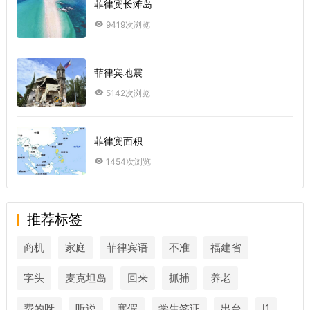
菲律宾长滩岛
9419次浏览
菲律宾地震
5142次浏览
菲律宾面积
1454次浏览
推荐标签
商机
家庭
菲律宾语
不准
福建省
字头
麦克坦岛
回来
抓捕
养老
费的呀
听说
寒假
学生签证
出台
l1