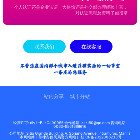
个人认证还是企业认证，大使馆还是外交部办理经验丰富，
对认证流程及资料了如指掌
联系我们
在线客服
站内分享
城市分站
经营许可: div L-BJ-CJ00056 合作邮箱: zszt80@qq.com 咨询电话:
0063-9561666616
公司地址: Sitio Grande Building, A. Soriano Avenue, Intramuros, Manila
(本网站并非菲律宾移民局官方网站 )
桂ICP备2022006233号