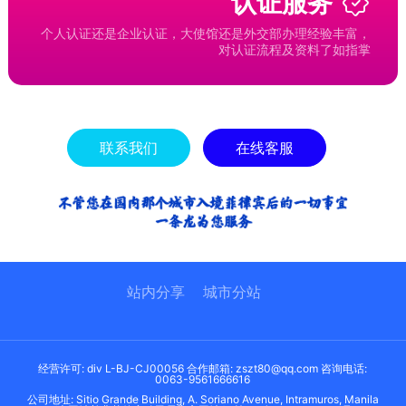
认证服务
个人认证还是企业认证，大使馆还是外交部办理经验丰富，
对认证流程及资料了如指掌
联系我们
在线客服
站内分享
城市分站
经营许可: div L-BJ-CJ00056 合作邮箱: zszt80@qq.com 咨询电话:
0063-9561666616
公司地址: Sitio Grande Building, A. Soriano Avenue, Intramuros, Manila