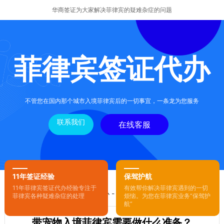
华商签证为大家解决菲律宾的疑难杂症的问题
菲律宾签证代办
不管您在国内那个城市入境菲律宾后的一切事宜，一条龙为您服务
联系我们
在线客服
11年签证经验
保驾护航
11年菲律宾签证代办经验专注于
有效帮你解决菲律宾遇到的一切
您的位置：
首页
-
菲律宾签证代办
- 正文
菲律宾各种疑难杂症的处理
烦恼。为您在菲律宾业务“保驾护
航”
带宠物入境菲律宾需要做什么准备？