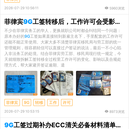
2026-07-29 10:56:11
5960浏览
菲律宾
9G
工签转移后，工作许可会受影响吗？日常持有工签的基础维护小要点
不少在菲律宾务工的华人，更换就职公司时都会纠结同一个问题：
原本办好的
9G
工签如果直接转到新雇主名下，手里配套的工作许可
还能不能正常使用。大家大多不清楚菲律宾移民局与劳工部的统一
管理规则，很容易轻信可以直接过户签证的说法，最后一不小心陷
入非法务工的处境。结合菲律宾劳工部、移民局现行统一规定，今
天就细致拆解工签转移全过程里工作许可的变化、影响以及合规处
理方式，帮大家避开签证逾期、遣
菲律宾
9G
转移
工作
许可
2026-07-29 10:53:15
8973浏览
9G
工签过期补办ECC清关必备材料清单，一文梳理齐全