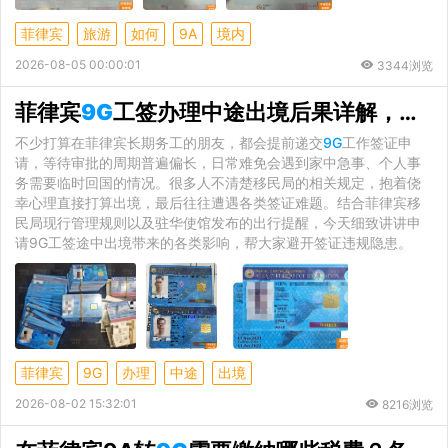
菲律宾
旅游
如何
9A
境内
2026-08-05 00:00:01
3344浏览
菲律宾
9G
工签办理中途出境后果详解，这些风险一定要知晓
不少打算在菲律宾长期务工的朋友，都会提前递交
9G
工作签证申
请，等待审批的周期普遍偏长，日常难免会遇到家中急事、个人事
务需要临时回国的情况。很多人不清楚移民局的相关规定，抱着侥
幸心理直接打算出境，最后往往遭遇各类签证难题。结合菲律宾移
民局现行管理规则以及驻华使馆发布的出行提醒，今天细致讲讲申
请9G工签途中出境带来的各类影响，帮大家避开签证违规隐患。
菲律宾
9G
办理
中途
出境
2026-08-02 15:32:01
8216浏览