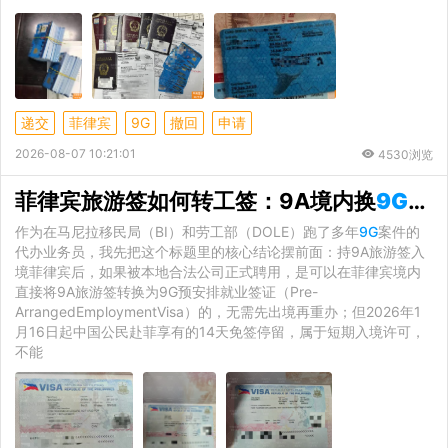
递交
菲律宾
9G
撤回
申请
2026-08-07 10:21:01
4530浏览
菲律宾旅游签如何转工签：9A境内换
9G
的
作为在马尼拉移民局（BI）和劳工部（DOLE）跑了多年
9G
案件的
代办业务员，我先把这个标题里的核心结论摆前面：持9A旅游签入
境菲律宾后，如果被本地合法公司正式聘用，是可以在菲律宾境内
直接将9A旅游签转换为9G预安排就业签证（Pre-
ArrangedEmploymentVisa）的，无需先出境再重办；但2026年1
月16日起中国公民赴菲享有的14天免签停留，属于短期入境许可，
不能