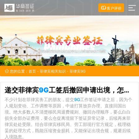
客户评价
您的位置：
首页
-
菲律宾相关知识
- 菲律宾9G
递交菲律宾
9G
工签后撤回申请出境，怎样最大限度降低经济损失
不少计划在菲律宾务工的朋友，提交
9G
工作签证申请之后，因为个
人规划变动、工作调整等原因，中途打算放弃办理、直接回国出
境。绝大多数人不清楚移民局退费规则、撤回办理顺序，要么白白
损失全部办证费用，要么仓促离境留下签证异常记录，后续再来菲
律宾处处受限。结合菲律宾移民局、劳工部现行官方规定，梳理稳
妥的处理方式，既能压缩资金损耗，又能保证出境合规，规避后续
入境隐患。