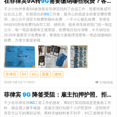
在菲律宾9A转
9G
需要缴纳哪些税费？各项官方收费明细汇总
不少小伙伴拿着9A旅游签在菲律宾找到了合适工作，想要转换成可
以合法上班、长期居住的
9G
工作签，最关心的就是全程要交哪些费
用，担心分不清官方税费和额外杂费，一不小心被乱收费。菲律宾
9A转9G所有收费均由劳工部、移民局、税务局等政府部门统一制定
公示，每一笔款项都有正规票据，收费项目划分清晰，今天就结合
2026年最新官方收费标准，逐项给大家梳理清楚每一类必须缴纳的
税费，方便大家提前规
菲律宾
9A
9G
需要
缴纳
2026-08-02 11:19:01
5786浏览
菲律宾
9G
降签受阻：雇主扣押护照、拒开离职证明合规解决办法
不少在菲律宾持
9G
工签工作的朋友，离职打算回国或是更换新工作
时，都会遇上棘手难题：原雇主强行扣留个人护照原件，还拒绝开
具官方认可的离职证明。两样关键材料拿不到手，9G工签降签手续