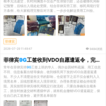
根本无法递交，长时间搁置不仅会产生滞留罚款，还会被移民局标
记预警，后续出入境处处受限。结合菲律宾劳工部、移民局现行官
方条例，给大家梳理完整应对方案，一步步化解这类用工纠纷。
菲律宾
2026-07-29 11:49:47
9484浏览
菲律宾
9G
工签收到VDO自愿遣返令，完整申诉步骤详解
常年在菲律宾持
9G
工签上班的华人，偶尔会因材料疏漏、用工信息
不符、信息备案出错等缘由，收到移民局下发的VDO自愿遣返通
知。不少人不清楚这份文书的影响，仓促签字之后不仅会被列入入
境黑名单，后续想要再次入境菲律宾、办理各类签证都会持续受
阻。其实按照菲律宾移民局既定行政流程，只要自身确实合规务
工，抓住时效递交材料逐级申诉，就有机会撤销VDO遣返裁定，保
住自己的工签身份，避开黑名单留存