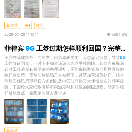
菲律宾
9G
收到
2026-07-29 11:15:11
4854浏览
菲律宾
9G
工签过期怎样顺利回国？完整合规办理指南
不少在菲律宾务工的朋友，因为离职匆忙、疏忽忘记续签，导致
9G
工作签证到期，一时间不知道该怎么办理手续回国。菲律宾移民局
针对工签逾期有着明确的办理规则，不能像旅游签逾期那样直接缴
纳罚款出境，贸然前往机场只会被拦下，甚至加重滞留处罚。结合
菲律宾移民局现行官方条例以及中国驻菲律宾大使馆发布的领事提
醒，下面给大家细致讲解不同逾期时长对应的回国流程、所需手续
和避坑要点，全程按照官方要求操
菲律宾