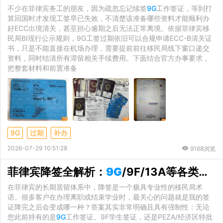
不少在菲律宾务工的朋友，因为疏忽忘记续签
9G
工作签证，等到打
算回国时才发现工签早已失效，不清楚该准备哪些资料才能顺利办
好ECC出境清关，甚至担心逾期之后无法正常离境。依据菲律宾移
民局BI现行公示规则，9G工签过期依旧可以合规申请ECC-B清关证
书，只是不能直接在机场办理，需要提前前往移民局线下窗口递交
资料，同时结清所有滞留相关手续费用。下面结合官方办事要求，
把整套材料和前置准备
9G
过期
补办
2026-07-29 10:51:28
9168浏览
菲律宾降签全解析：
9G
/9F/13A等各类签证降签后统一转为9A旅游签，附OTL离境令深度解读
在菲律宾的长期居留体系中，降签是一个极具专业性的移民局术
语。很多客户在办理离职或结束学业时，最关心的问题就是我的签
证降完之后会变成哪一种？答案其实非常明确且具有强制性：无论
您此前持有的是
9G
工作签证、9F学生签证，还是PEZA/经济区特批