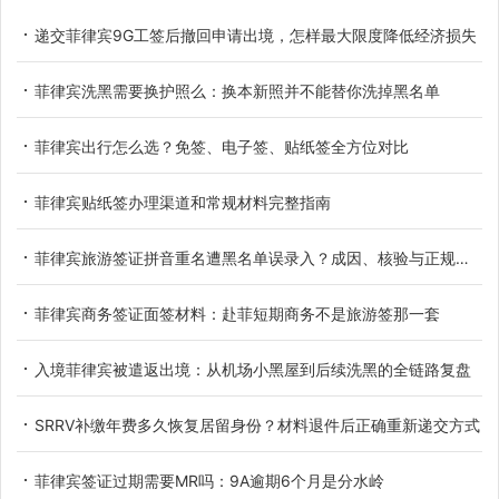
递交菲律宾9G工签后撤回申请出境，怎样最大限度降低经济损失
菲律宾洗黑需要换护照么：换本新照并不能替你洗掉黑名单
菲律宾出行怎么选？免签、电子签、贴纸签全方位对比
菲律宾贴纸签办理渠道和常规材料完整指南
菲律宾旅游签证拼音重名遭黑名单误录入？成因、核验与正规解决办法
菲律宾商务签证面签材料：赴菲短期商务不是旅游签那一套
入境菲律宾被遣返出境：从机场小黑屋到后续洗黑的全链路复盘
SRRV补缴年费多久恢复居留身份？材料退件后正确重新递交方式
菲律宾签证过期需要MR吗：9A逾期6个月是分水岭