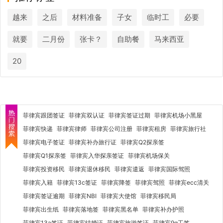
越来
之后
材料准备
子女
临时工
必要
就要
二月份
张卡？
自助餐
马来西亚
20
菲律宾跟团签证
菲律宾双认证
菲律宾签证过期
菲律宾机场小黑屋
菲律宾快递
菲律宾律师
菲律宾公司注册
菲律宾租房
菲律宾旅行社
菲律宾电子签证
菲律宾补办旅行证
菲律宾Q2探亲签
菲律宾Q1探亲签
菲律宾入华探亲签证
菲律宾机场保关
菲律宾投资移民
菲律宾退休移民
菲律宾遣返
菲律宾国际驾照
菲律宾入籍
菲律宾13c签证
菲律宾降签
菲律宾驾照
菲律宾ecc清关
菲律宾签证逾期
菲律宾NBI
菲律宾大使馆
菲律宾移民局
菲律宾出生纸
菲律宾落地签
菲律宾黑名单
菲律宾补办护照
菲律宾13a签证
菲律宾结婚证
菲律宾旅游签证
菲律宾9g工签