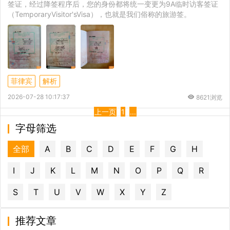
签证，经过降签程序后，您的身份都将统一变更为9A临时访客签证
（TemporaryVisitor'sVisa），也就是我们俗称的旅游签。
菲律宾
解析
2026-07-28 10:17:37
8621浏览
上一页
1
...
字母筛选
全部
A
B
C
D
E
F
G
H
I
J
K
L
M
N
O
P
Q
R
S
T
U
V
W
X
Y
Z
推荐文章