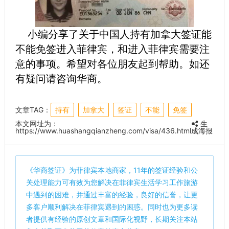
小编分享了关于中国人持有加拿大签证能
不能免签进入菲律宾，和进入菲律宾需要注
意的事项。希望对各位朋友起到帮助。如还
有疑问请咨询华商。
文章TAG：
持有
加拿大
签证
不能
免签
本文网址为：
生
https://www.huashangqianzheng.com/visa/436.html
成海报
《
华商签证
》为菲律宾本地商家，11年的签证经验和公
关处理能力可有效为您解决在菲律宾生活学习工作旅游
中遇到的困难，并通过丰富的经验，良好的信誉，让更
多客户顺利解决在菲律宾遇到的困惑。同时也为更多读
者提供有经验的原创文章和国际化视野，长期关注本站